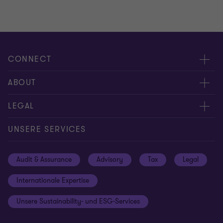
CONNECT
Kontakt
ABOUT
Experten
Über uns
LEGAL
Standorte
Karriere
Impressum
UNSERE SERVICES
Global reach
Newsroom
Datenschutz
Audit & Assurance
Advisory
Tax
Legal
Hinweisgebersystem
Newsletter Anmeldung
Informationspflichten DS-GVO
Internationale Expertise
Login
Rechtliche Hinweise
Unsere Sustainability- und ESG-Services
Cookie-Einstellungen