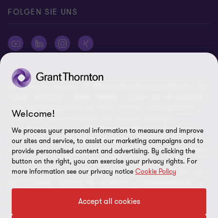
FOLGEN SIE UNS
© 2026 Grant Thornton AG Wirtschaftsprüfungsgesellschaft - Alle
Rechte vorbehalten. „Grant Thornton“ bezieht sich auf die Marke,
unter der Mitgliedsfirmen der Grant Thornton International Ltd
Welcome!
(„GTIL“), je nach Kontext eine oder mehrere, Prüfungs-,
Steuerberatungs- und andere Beratungs-leistungen (insgesamt
We process your personal information to measure and improve
„Leistungen“) für ihre Mandanten erbringen. Die Grant Thornton
our sites and service, to assist our marketing campaigns and to
AG Wirtschaftsprüfungsgesellschaft ist die deutsche Mitgliedsfirma
provide personalised content and advertising. By clicking the
von GTIL. GTIL und deren Mitgliedsfirmen sind keine weltweite
button on the right, you can exercise your privacy rights. For
more information see our privacy notice
Cookie Policy
Partnerschaft, sondern rechtlich selbständige Gesellschaften. Die
Mitgliedsfirmen erbringen ihre Leistungen eigenverantwortlich und
unabhängig von GTIL oder anderen Mitgliedsfirmen. Als operativ
Accept all cookies
nicht tätige Dachorganisation erbringt GTIL keine Leistungen
gegenüber Mandanten. Sämtliche Bezeichnungen richten sich an