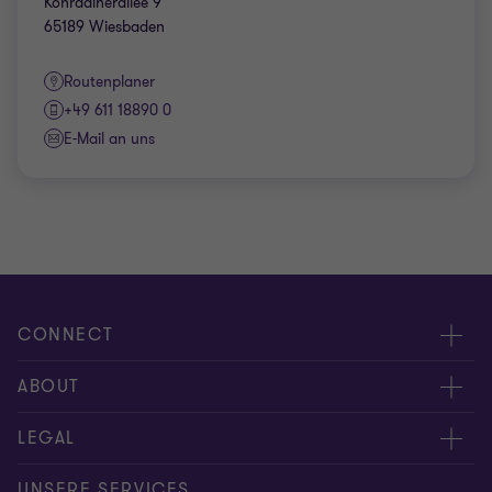
Konradinerallee 9
65189 Wiesbaden
Routenplaner
+49 611 18890 0
E-Mail an uns
CONNECT
Kontakt
ABOUT
Experten
Über uns
LEGAL
Standorte
Karriere
Impressum
UNSERE SERVICES