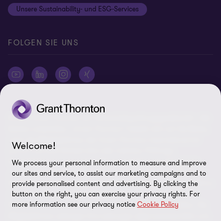
Unsere Sustainability- und ESG-Services
Cookie-Einstellungen
FOLGEN SIE UNS
© 2026 Grant Thornton AG Wirtschaftsprüfungsgesellschaft - Alle
Rechte vorbehalten. „Grant Thornton“ bezieht sich auf die Marke,
unter der Mitgliedsfirmen der Grant Thornton International Ltd
Welcome!
(„GTIL“), je nach Kontext eine oder mehrere, Prüfungs-,
Steuerberatungs- und andere Beratungs-leistungen (insgesamt
We process your personal information to measure and improve
„Leistungen“) für ihre Mandanten erbringen. Die Grant Thornton
our sites and service, to assist our marketing campaigns and to
AG Wirtschaftsprüfungsgesellschaft ist die deutsche Mitgliedsfirma
provide personalised content and advertising. By clicking the
von GTIL. GTIL und deren Mitgliedsfirmen sind keine weltweite
button on the right, you can exercise your privacy rights. For
more information see our privacy notice
Cookie Policy
Partnerschaft, sondern rechtlich selbständige Gesellschaften. Die
Mitgliedsfirmen erbringen ihre Leistungen eigenverantwortlich und