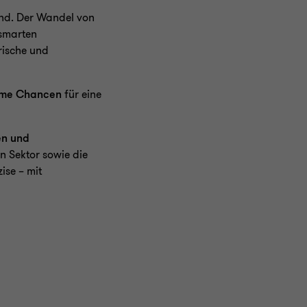
nd. Der Wandel von
 smarten
rische und
orme Chancen
für eine
en und
n Sektor sowie die
ise – mit