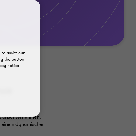
to assist our
ng the button
acy notice
eue
ationsunternehmen,
in einem dynamischen