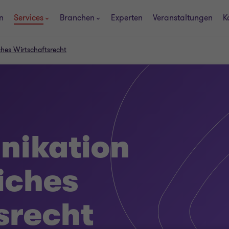
n
Services
Branchen
Experten
Veranstaltungen
K
ches Wirtschaftsrecht
nikation
iches
srecht