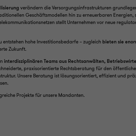
lisierung
verändern die Versorgungsinfrastrukturen grundlege
raditionellen Geschäftsmodellen hin zu erneuerbaren Energien,
elekommunikationsnetzen stellt Unternehmen vor neue regulato
entstehen hohe Investitionsbedarfe – zugleich
bieten sie en
erte Zukunft.
en
interdisziplinären Teams aus Rechtsanwälten, Betriebswirt
neiderte, praxisorientierte Rechtsberatung für den öffentliche
uktur. Unsere Beratung ist lösungsorientiert, effizient und präz
sen.
lgreiche Projekte für unsere Mandanten.