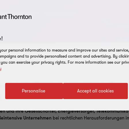
ommunikations-, Infrastruktur-
!
our personal information to measure and improve our sites and service, 
mpaigns and to provide personalised content and advertising. By clicki
, you can exercise your privacy rights. For more information see our priv
y
r durch Transformation & n
Personalise
Accept all cookies
n
 und ihre Gesellschafter, Energieversorger, Telekommunik
gieintensive Unternehmen
bei rechtlichen Herausforderungen 