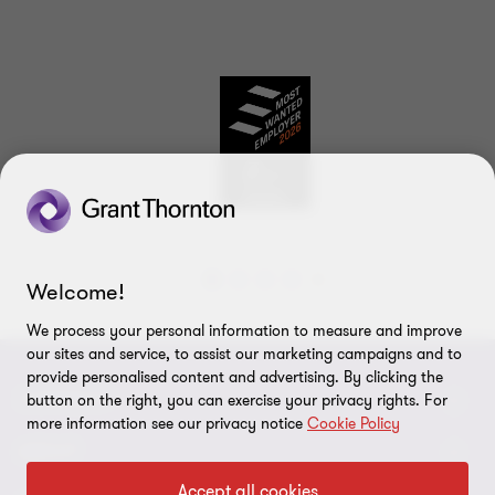
Welcome!
Gehe
Gehe
Gehe
Gehe
Gehe
zu
zu
zu
zu
zu
We process your personal information to measure and improve
Folie
Folie
Folie
Folie
Folie
our sites and service, to assist our marketing campaigns and to
1
2
3
4
5
provide personalised content and advertising. By clicking the
von
von
von
von
von
CONNECT
button on the right, you can exercise your privacy rights. For
5
5
5
5
5
more information see our privacy notice
Cookie Policy
Kontakt
ABOUT
Accept all cookies