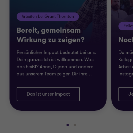
Arbeiten bei Grant Thornton
Foll
Bereit, gemeinsam
Wirkung zu zeigen?
Noc
Persönlicher Impact bedeutet bei uns:
Du möc
Dein ganzes Ich ist willkommen. Was
Kolleg
das heißt? Anna, Dijana und andere
Arbeit
aus unserem Team zeigen Dir ihre
…
Instag
Das ist unser Impact
Je
Gehe
Gehe