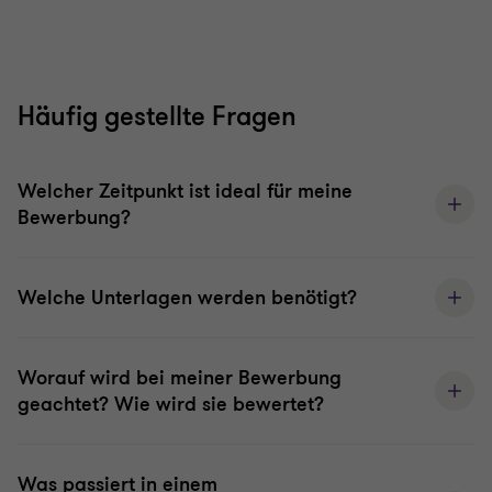
zu
zu
Folie
Folie
1
2
von
von
2
2
Häufig gestellte Fragen
Welcher Zeitpunkt ist ideal für meine
Bewerbung?
Welche Unterlagen werden benötigt?
Worauf wird bei meiner Bewerbung
geachtet? Wie wird sie bewertet?
Was passiert in einem