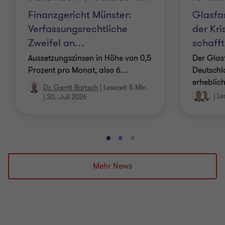
Glasfa
Finanzgericht Münster:
der Kri
Verfassungsrechtliche
schafft
Zweifel an
…
Der Glas
Aussetzungszinsen in Höhe von 0,5
Deutschla
Prozent pro Monat, also 6
…
erheblic
Dr. Gerrit Bartsch
|
Lesezeit 5 Min.
|
Le
|
30. Juli 2026
Gehe
Gehe
Gehe
zu
zu
zu
Folie
Folie
Folie
Mehr News
1
2
3
von
von
von
3
3
3