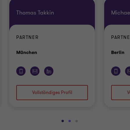
Thomas Takkin
Michae
PARTNER
PARTN
Standort
St
München
Berlin
Vollständiges Profil
V
Gehe
Gehe
Gehe