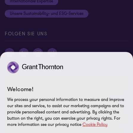
Internationale Expertise
Login
Rechtliche Hinweise
Unsere Sustainability- und ESG-Services
Cookie-Einstellungen
FOLGEN SIE UNS
© 2026 Grant Thornton AG Wirtschaftsprüfungsgesellschaft - Alle
Rechte vorbehalten. „Grant Thornton“ bezieht sich auf die Marke,
Welcome!
unter der Mitgliedsfirmen der Grant Thornton International Ltd
(„GTIL“), je nach Kontext eine oder mehrere, Prüfungs-,
We process your personal information to measure and improve
Steuerberatungs- und andere Beratungs-leistungen (insgesamt
our sites and service, to assist our marketing campaigns and to
„Leistungen“) für ihre Mandanten erbringen. Die Grant Thornton
provide personalised content and advertising. By clicking the
AG Wirtschaftsprüfungsgesellschaft ist die deutsche Mitgliedsfirma
button on the right, you can exercise your privacy rights. For
more information see our privacy notice
Cookie Policy
von GTIL. GTIL und deren Mitgliedsfirmen sind keine weltweite
Partnerschaft, sondern rechtlich selbständige Gesellschaften. Die