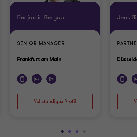
Benjamin Bergau
Jens B
SENIOR MANAGER
PARTN
Standort
Frankfurt am Main
Düsseld
Vollständiges Profil
V
Gehe
Gehe
Gehe
Gehe