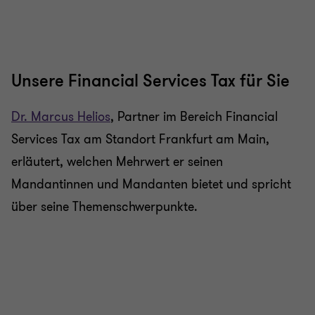
zu
zu
zu
zu
Folie
Folie
Folie
Folie
1
2
3
4
von
von
von
von
4
4
4
4
Unsere Financial Services Tax für Sie
Dr. Marcus Helios
, Partner im Bereich Financial
Services Tax am Standort Frankfurt am Main,
erläutert, welchen Mehrwert er seinen
Mandantinnen und Mandanten bietet und spricht
über seine Themenschwerpunkte.