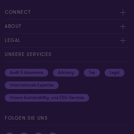
CONNECT
Kontakt
ABOUT
Experten
Über uns
LEGAL
Standorte
Karriere
Impressum
UNSERE SERVICES
Global reach
Newsroom
Datenschutz
Audit & Assurance
Advisory
Tax
Legal
Hinweisgebersystem
Newsletter Anmeldung
Informationspflichten DS-GVO
Internationale Expertise
Login
Rechtliche Hinweise
Unsere Sustainability- und ESG-Services
Cookie-Einstellungen
FOLGEN SIE UNS