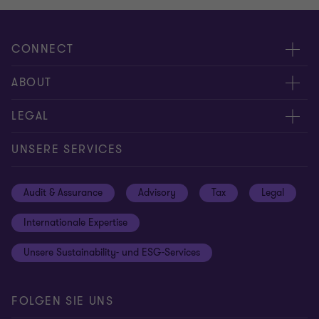
CONNECT
Kontakt
ABOUT
Experten
Über uns
LEGAL
Standorte
Karriere
Impressum
UNSERE SERVICES
Global reach
Newsroom
Datenschutz
Audit & Assurance
Advisory
Tax
Legal
Hinweisgebersystem
Newsletter Anmeldung
Informationspflichten DS-GVO
Internationale Expertise
Login
Rechtliche Hinweise
Unsere Sustainability- und ESG-Services
Cookie-Einstellungen
FOLGEN SIE UNS