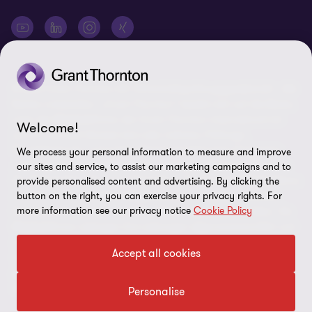
© 2026 Grant Thornton AG Wirtschaftsprüfungsgesellschaft - Alle
Rechte vorbehalten. „Grant Thornton“ bezieht sich auf die Marke,
unter der Mitgliedsfirmen der Grant Thornton International Ltd
Welcome!
(„GTIL“), je nach Kontext eine oder mehrere, Prüfungs-,
Steuerberatungs- und andere Beratungs-leistungen (insgesamt
We process your personal information to measure and improve
„Leistungen“) für ihre Mandanten erbringen. Die Grant Thornton
our sites and service, to assist our marketing campaigns and to
AG Wirtschaftsprüfungsgesellschaft ist die deutsche Mitgliedsfirma
provide personalised content and advertising. By clicking the
von GTIL. GTIL und deren Mitgliedsfirmen sind keine weltweite
button on the right, you can exercise your privacy rights. For
more information see our privacy notice
Cookie Policy
Partnerschaft, sondern rechtlich selbständige Gesellschaften. Die
Mitgliedsfirmen erbringen ihre Leistungen eigenverantwortlich und
unabhängig von GTIL oder anderen Mitgliedsfirmen. Als operativ
Accept all cookies
nicht tätige Dachorganisation erbringt GTIL keine Leistungen
gegenüber Mandanten. Sämtliche Bezeichnungen richten sich an
alle Geschlechter.
Personalise