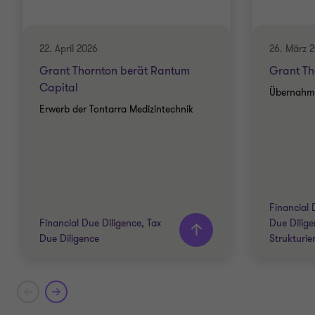
22. April 2026
26. März 
Grant Thornton berät Rantum
Grant Th
Capital
Übernahm
Erwerb der Tontarra Medizintechnik
Financial 
Financial Due Diligence, Tax
Due Dilige
Due Diligence
Strukturie
Grant Thornton team
Grant T