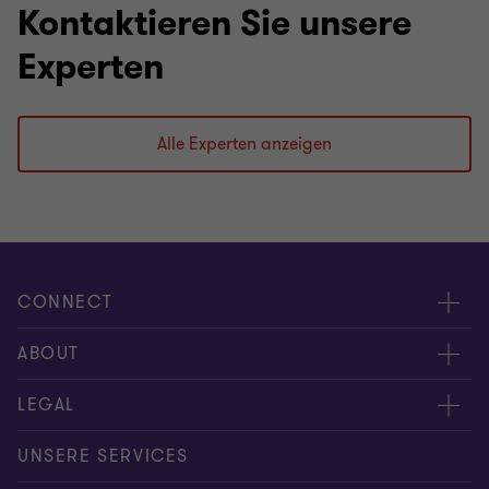
Kontaktieren Sie unsere
Experten
Alle Experten anzeigen
CONNECT
Kontakt
ABOUT
Experten
Über uns
LEGAL
Standorte
Karriere
Impressum
UNSERE SERVICES
Global reach