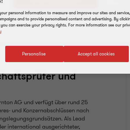
+49 21
!
our personal information to measure and improve our sites and service, 
mpaigns and to provide personalised content and advertising. By clicki
, you can exercise your privacy rights. For more information see our priv
y
Personalise
Accept all cookies
chaftsprüfer und
ornton AG und verfügt über rund 25
hres- und Konzernabschlüssen nach
ungslegungsgrundsätzen. Als Lead
er international ausgerichteter,