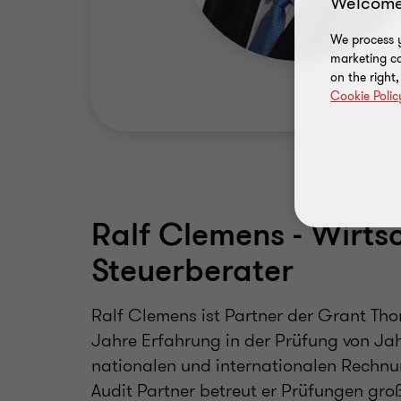
Welcome
We process y
marketing ca
on the right
Cookie Polic
Ralf Clemens - Wirts
Steuerberater
Ralf Clemens ist Partner der Grant Th
Jahre Erfahrung in der Prüfung von Ja
nationalen und internationalen Rechn
Audit Partner betreut er Prüfungen groß