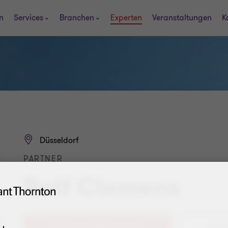
n
Services
Branchen
Experten
Veranstaltungen
K
Düsseldorf
PARTNER
Ralf Clemens