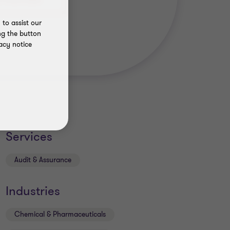
1 9524 8361
to assist our
ng the button
acy notice
Services
Audit & Assurance
Industries
Chemical & Pharmaceuticals