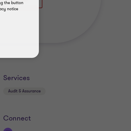
211 9524 8126
ng the button
acy notice
Services
Audit & Assurance
Connect