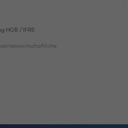
ng HGB / IFRS
etriebswirtschaftliche
tschland e.V.
.ö.R.