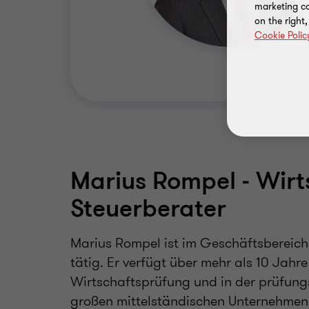
marketing ca
on the right
Cookie Polic
Marius Rompel - Wirt
Steuerberater
Marius Rompel ist im Geschäftsbereich
tätig. Er verfügt über mehr als 10 Jahr
Wirtschaftsprüfung und in der prüfung
großen mittelständischen Unternehmen 