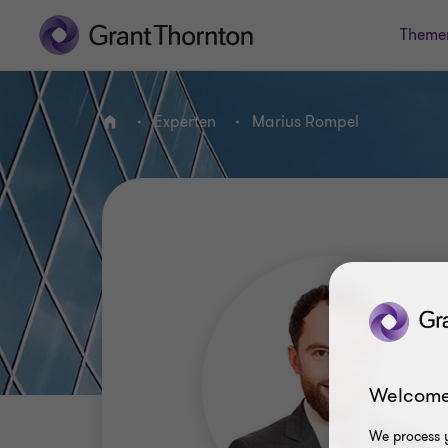
Theme
Experten
Marius Rompel
HOME
Welcome
We process y