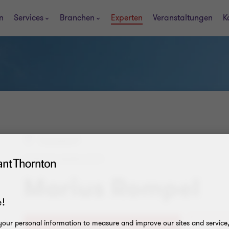
n
Services
Branchen
Experten
Veranstaltungen
K
Düsseldorf
SENIOR MANAGER
Marius Rompel
!
our personal information to measure and improve our sites and service, 