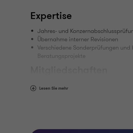
Expertise
Jahres- und Konzernabschlussprüfu
Übernahme interner Revisionen
Verschiedene Sonderprüfungen und b
Beratungsprojekte
Mitgliedschaften
Institut der Wirtschaftsprüfer in Deu
Lesen Sie mehr
Wirtschaftsprüferkammer K.d.ö.R.
Steuerberaterkammer Düsseldorf K.d