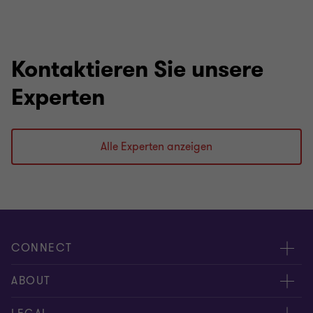
Kontaktieren Sie unsere
Experten
Alle Experten anzeigen
CONNECT
Kontakt
ABOUT
Experten