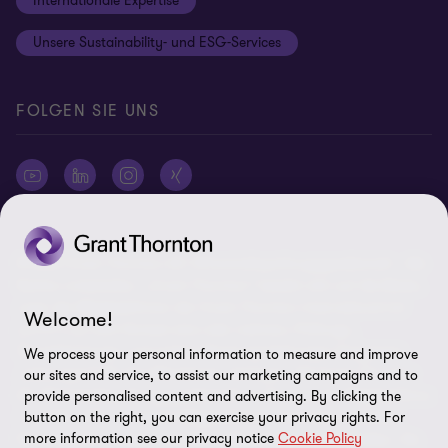
Internationale Expertise
Login
Rechtliche Hinweise
Unsere Sustainability- und ESG-Services
Cookie-Einstellungen
FOLGEN SIE UNS
© 2026 Grant Thornton AG Wirtschaftsprüfungsgesellschaft - Alle
Rechte vorbehalten. „Grant Thornton“ bezieht sich auf die Marke,
unter der Mitgliedsfirmen der Grant Thornton International Ltd
Welcome!
(„GTIL“), je nach Kontext eine oder mehrere, Prüfungs-,
Steuerberatungs- und andere Beratungs-leistungen (insgesamt
We process your personal information to measure and improve
„Leistungen“) für ihre Mandanten erbringen. Die Grant Thornton
our sites and service, to assist our marketing campaigns and to
AG Wirtschaftsprüfungsgesellschaft ist die deutsche Mitgliedsfirma
provide personalised content and advertising. By clicking the
von GTIL. GTIL und deren Mitgliedsfirmen sind keine weltweite
button on the right, you can exercise your privacy rights. For
more information see our privacy notice
Cookie Policy
Partnerschaft, sondern rechtlich selbständige Gesellschaften. Die