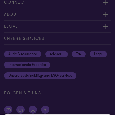
CONNECT
Kontakt
ABOUT
Experten
Über uns
LEGAL
Standorte
Karriere
Impressum
UNSERE SERVICES
Global reach
Newsroom
Datenschutz
Audit & Assurance
Advisory
Tax
Legal
Hinweisgebersystem
Newsletter Anmeldung
Informationspflichten DS-GVO
Internationale Expertise
Login
Rechtliche Hinweise
Unsere Sustainability- und ESG-Services
Cookie-Einstellungen
FOLGEN SIE UNS