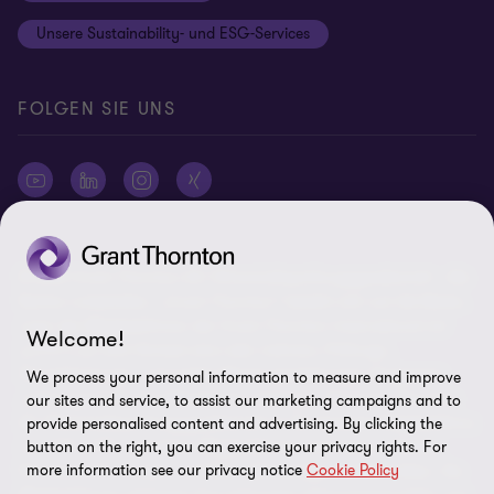
Rechtliche Hinweise
Unsere Sustainability- und ESG-Services
Cookie-Einstellungen
FOLGEN SIE UNS
© 2026 Grant Thornton AG Wirtschaftsprüfungsgesellschaft - Alle
Rechte vorbehalten. „Grant Thornton“ bezieht sich auf die Marke,
unter der Mitgliedsfirmen der Grant Thornton International Ltd
Welcome!
(„GTIL“), je nach Kontext eine oder mehrere, Prüfungs-,
Steuerberatungs- und andere Beratungs-leistungen (insgesamt
We process your personal information to measure and improve
„Leistungen“) für ihre Mandanten erbringen. Die Grant Thornton
our sites and service, to assist our marketing campaigns and to
AG Wirtschaftsprüfungsgesellschaft ist die deutsche Mitgliedsfirma
provide personalised content and advertising. By clicking the
von GTIL. GTIL und deren Mitgliedsfirmen sind keine weltweite
button on the right, you can exercise your privacy rights. For
more information see our privacy notice
Cookie Policy
Partnerschaft, sondern rechtlich selbständige Gesellschaften. Die