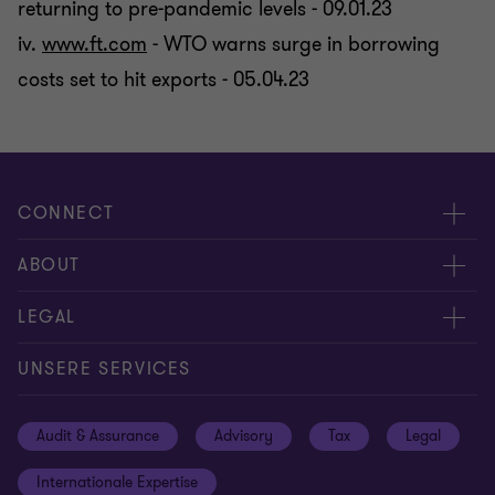
returning to pre-pandemic levels - 09.01.23
iv.
www.ft.com
- WTO warns surge in borrowing
costs set to hit exports - 05.04.23
CONNECT
Kontakt
ABOUT
Experten
Über uns
LEGAL
Standorte
Karriere
Impressum
UNSERE SERVICES
Global reach
Newsroom
Datenschutz
Audit & Assurance
Advisory
Tax
Legal
Hinweisgebersystem
Newsletter Anmeldung
Informationspflichten DS-GVO
Internationale Expertise
Login