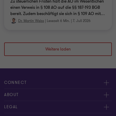
Zu steuerlichen Fristen hält die AO im Wesentlichen
einen Verweis in § 108 AO auf die §§ 187-193 BGB
bereit. Zudem beschäftigt sie sich in § 109 AO mit
…
Dr. Martin Weiss
|
Lesezeit 6 Min.
|
7. Juli 2026
Weitere laden
CONNECT
Kontakt
ABOUT
Experten
Über uns
LEGAL
Standorte