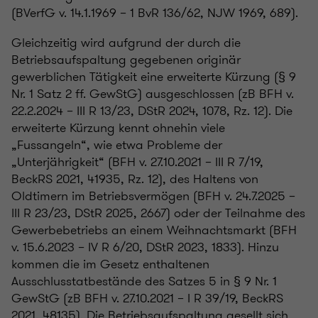
(BVerfG v. 14.1.1969 – 1 BvR 136/62, NJW 1969, 689).
Gleichzeitig wird aufgrund der durch die
Betriebsaufspaltung gegebenen originär
gewerblichen Tätigkeit eine erweiterte Kürzung (§ 9
Nr. 1 Satz 2 ff. GewStG) ausgeschlossen (zB BFH v.
22.2.2024 – III R 13/23, DStR 2024, 1078, Rz. 12). Die
erweiterte Kürzung kennt ohnehin viele
„Fussangeln“, wie etwa Probleme der
„Unterjährigkeit“ (BFH v. 27.10.2021 – III R 7/19,
BeckRS 2021, 41935, Rz. 12), des Haltens von
Oldtimern im Betriebsvermögen (BFH v. 24.7.2025 –
III R 23/23, DStR 2025, 2667) oder der Teilnahme des
Gewerbebetriebs an einem Weihnachtsmarkt (BFH
v. 15.6.2023 – IV R 6/20, DStR 2023, 1833). Hinzu
kommen die im Gesetz enthaltenen
Ausschlusstatbestände des Satzes 5 in § 9 Nr. 1
GewStG (zB BFH v. 27.10.2021 – I R 39/19, BeckRS
2021, 48135). Die Betriebsaufspaltung gesellt sich