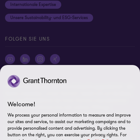
Internationale Expertise
Login
Rechtliche Hinweise
Unsere Sustainability- und ESG-Services
Cookie-Einstellungen
FOLGEN SIE UNS
© 2026 Grant Thornton AG Wirtschaftsprüfungsgesellschaft - Alle
Rechte vorbehalten. „Grant Thornton“ bezieht sich auf die Marke,
unter der Mitgliedsfirmen der Grant Thornton International Ltd
Welcome!
(„GTIL“), je nach Kontext eine oder mehrere, Prüfungs-,
Steuerberatungs- und andere Beratungs-leistungen (insgesamt
We process your personal information to measure and improve
„Leistungen“) für ihre Mandanten erbringen. Die Grant Thornton
our sites and service, to assist our marketing campaigns and to
AG Wirtschaftsprüfungsgesellschaft ist die deutsche Mitgliedsfirma
provide personalised content and advertising. By clicking the
button on the right, you can exercise your privacy rights. For
von GTIL. GTIL und deren Mitgliedsfirmen sind keine weltweite