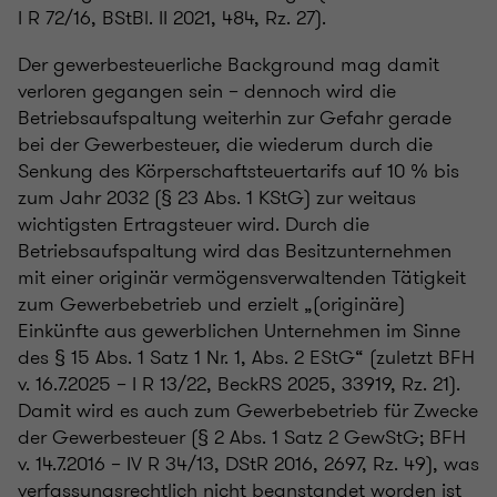
I R 72/16, BStBl. II 2021, 484, Rz. 27).
Der gewerbesteuerliche Background mag damit
verloren gegangen sein – dennoch wird die
Betriebsaufspaltung weiterhin zur Gefahr gerade
bei der Gewerbesteuer, die wiederum durch die
Senkung des Körperschaftsteuertarifs auf 10 % bis
zum Jahr 2032 (§ 23 Abs. 1 KStG) zur weitaus
wichtigsten Ertragsteuer wird. Durch die
Betriebsaufspaltung wird das Besitzunternehmen
mit einer originär vermögensverwaltenden Tätigkeit
zum Gewerbebetrieb und erzielt „(originäre)
Einkünfte aus gewerblichen Unternehmen im Sinne
des § 15 Abs. 1 Satz 1 Nr. 1, Abs. 2 EStG“ (zuletzt BFH
v. 16.7.2025 – I R 13/22, BeckRS 2025, 33919, Rz. 21).
Damit wird es auch zum Gewerbebetrieb für Zwecke
der Gewerbesteuer (§ 2 Abs. 1 Satz 2 GewStG; BFH
v. 14.7.2016 – IV R 34/13, DStR 2016, 2697, Rz. 49), was
verfassungsrechtlich nicht beanstandet worden ist