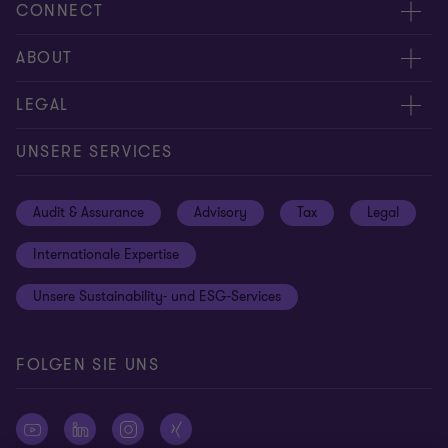
CONNECT
Kontakt
ABOUT
Experten
Über uns
LEGAL
Standorte
Karriere
Impressum
UNSERE SERVICES
Global reach
Newsroom
Datenschutz
Audit & Assurance
Advisory
Tax
Legal
Hinweisgebersystem
Newsletter Anmeldung
Informationspflichten DS-GVO
Internationale Expertise
Login
Rechtliche Hinweise
Unsere Sustainability- und ESG-Services
Cookie-Einstellungen
FOLGEN SIE UNS