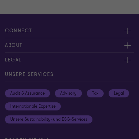
CONNECT
Kontakt
ABOUT
Experten
Über uns
LEGAL
Standorte
Karriere
Impressum
UNSERE SERVICES
Global reach
Newsroom
Datenschutz
Audit & Assurance
Advisory
Tax
Legal
Hinweisgebersystem
Newsletter Anmeldung
Informationspflichten DS-GVO
Internationale Expertise
Login
Rechtliche Hinweise
Unsere Sustainability- und ESG-Services
Cookie-Einstellungen