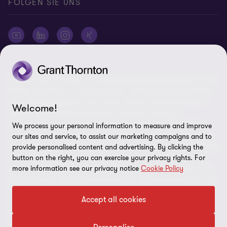
FOLGEN SIE UNS
© 2026 Grant Thornton AG Wirtschaftsprüfungsgesellschaft - Alle
Rechte vorbehalten. „Grant Thornton“ bezieht sich auf die Marke,
unter der Mitgliedsfirmen der Grant Thornton International Ltd
Welcome!
(„GTIL“), je nach Kontext eine oder mehrere, Prüfungs-,
Steuerberatungs- und andere Beratungs-leistungen (insgesamt
We process your personal information to measure and improve
„Leistungen“) für ihre Mandanten erbringen. Die Grant Thornton
our sites and service, to assist our marketing campaigns and to
AG Wirtschaftsprüfungsgesellschaft ist die deutsche Mitgliedsfirma
provide personalised content and advertising. By clicking the
von GTIL. GTIL und deren Mitgliedsfirmen sind keine weltweite
button on the right, you can exercise your privacy rights. For
more information see our privacy notice
Cookie Policy
Partnerschaft, sondern rechtlich selbständige Gesellschaften. Die
Mitgliedsfirmen erbringen ihre Leistungen eigenverantwortlich und
unabhängig von GTIL oder anderen Mitgliedsfirmen. Als operativ
Accept all cookies
nicht tätige Dachorganisation erbringt GTIL keine Leistungen
gegenüber Mandanten. Sämtliche Bezeichnungen richten sich an
alle Geschlechter.