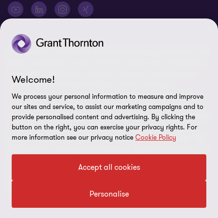
© 2026 Grant Thornton AG Wirtschaftsprüfungsgesellschaft - Alle
Rechte vorbehalten. „Grant Thornton“ bezieht sich auf die Marke,
unter der Mitgliedsfirmen der Grant Thornton International Ltd
Welcome!
(„GTIL“), je nach Kontext eine oder mehrere, Prüfungs-,
Steuerberatungs- und andere Beratungs-leistungen (insgesamt
We process your personal information to measure and improve
„Leistungen“) für ihre Mandanten erbringen. Die Grant Thornton
our sites and service, to assist our marketing campaigns and to
AG Wirtschaftsprüfungsgesellschaft ist die deutsche Mitgliedsfirma
provide personalised content and advertising. By clicking the
von GTIL. GTIL und deren Mitgliedsfirmen sind keine weltweite
button on the right, you can exercise your privacy rights. For
more information see our privacy notice
Cookie Policy
Partnerschaft, sondern rechtlich selbständige Gesellschaften. Die
Mitgliedsfirmen erbringen ihre Leistungen eigenverantwortlich und
unabhängig von GTIL oder anderen Mitgliedsfirmen. Als operativ
Accept all cookies
nicht tätige Dachorganisation erbringt GTIL keine Leistungen
gegenüber Mandanten. Sämtliche Bezeichnungen richten sich an
alle Geschlechter.
Personalise