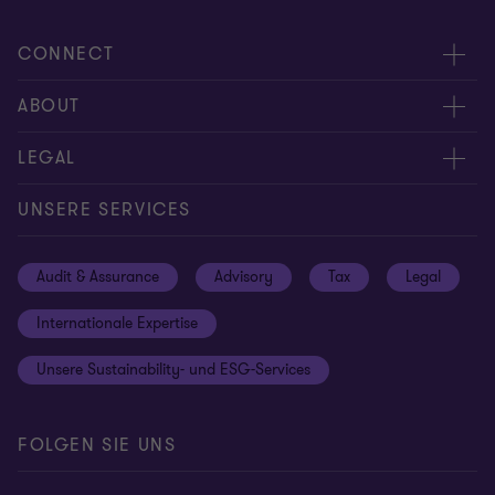
CONNECT
Kontakt
ABOUT
Experten
Über uns
LEGAL
Standorte
Karriere
Impressum
UNSERE SERVICES
Global reach
Newsroom
Datenschutz
Audit & Assurance
Advisory
Tax
Legal
Hinweisgebersystem
Newsletter Anmeldung
Informationspflichten DS-GVO
Internationale Expertise
Login
Rechtliche Hinweise
Unsere Sustainability- und ESG-Services
Cookie-Einstellungen
FOLGEN SIE UNS