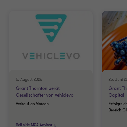
5. August 2026
25. Juni 2
Grant Thornton berät
Grant Th
Gesellschafter von Vehiclevo
Capital
Verkauf an Visteon
Erfolgreic
Bereich Gl
Sell-side M&A Advisory,