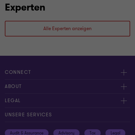
Experten
Alle Experten anzeigen
CONNECT
Kontakt
ABOUT
Experten
Über uns
LEGAL
Standorte
Karriere
Impressum
UNSERE SERVICES
Global reach
Newsroom
Datenschutz
Audit & Assurance
Advisory
Tax
Legal
Hinweisgebersystem