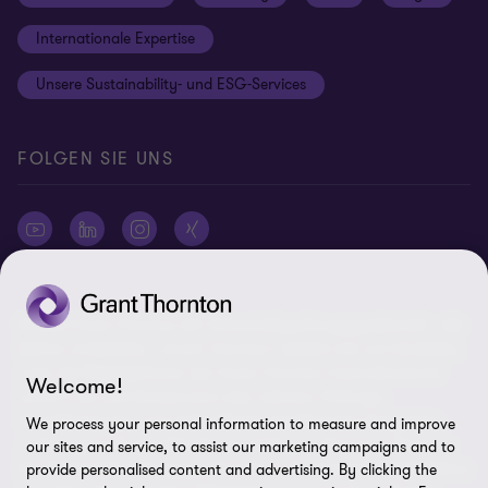
Newsletter Anmeldung
Informationspflichten DS-GVO
Internationale Expertise
Login
Rechtliche Hinweise
Unsere Sustainability- und ESG-Services
Cookie-Einstellungen
FOLGEN SIE UNS
© 2026 Grant Thornton AG Wirtschaftsprüfungsgesellschaft - Alle
Rechte vorbehalten. „Grant Thornton“ bezieht sich auf die Marke,
unter der Mitgliedsfirmen der Grant Thornton International Ltd
Welcome!
(„GTIL“), je nach Kontext eine oder mehrere, Prüfungs-,
Steuerberatungs- und andere Beratungs-leistungen (insgesamt
We process your personal information to measure and improve
„Leistungen“) für ihre Mandanten erbringen. Die Grant Thornton
our sites and service, to assist our marketing campaigns and to
AG Wirtschaftsprüfungsgesellschaft ist die deutsche Mitgliedsfirma
provide personalised content and advertising. By clicking the