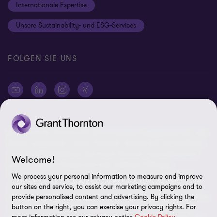
Internationale Expertise
Login
Rechtliche Hinweise
Unsere Sustainability- und ESG-Services
Cookie-Einstellungen
FOLGEN SIE UNS
© 2026 Grant Thornton AG Wirtschaftsprüfungsgesellschaft - Alle
Rechte vorbehalten. „Grant Thornton“ bezieht sich auf die Marke,
unter der Mitgliedsfirmen der Grant Thornton International Ltd
Welcome!
(„GTIL“), je nach Kontext eine oder mehrere, Prüfungs-,
Steuerberatungs- und andere Beratungs-leistungen (insgesamt
We process your personal information to measure and improve
„Leistungen“) für ihre Mandanten erbringen. Die Grant Thornton
our sites and service, to assist our marketing campaigns and to
AG Wirtschaftsprüfungsgesellschaft ist die deutsche Mitgliedsfirma
provide personalised content and advertising. By clicking the
von GTIL. GTIL und deren Mitgliedsfirmen sind keine weltweite
button on the right, you can exercise your privacy rights. For