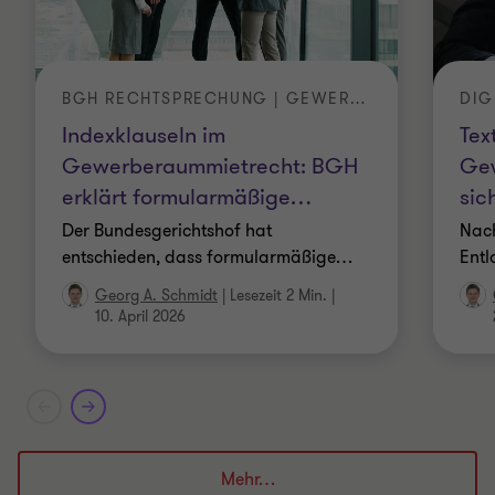
BGH RECHTSPRECHUNG | GEWERBERAUMMIETRECHT
Indexklauseln im
Tex
Gewerberaummietrecht: BGH
Gew
erklärt formularmäßige
…
sic
Der Bundesgerichtshof hat
Nach
entschieden, dass formularmäßige
…
Entl
Georg A. Schmidt
|
Lesezeit 2 Min.
|
10. April 2026
Mehr…