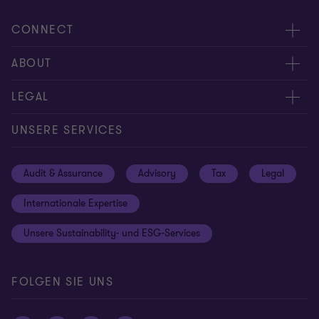
CONNECT
Kontakt
ABOUT
Experten
Über uns
LEGAL
Standorte
Karriere
Impressum
UNSERE SERVICES
Global reach
Newsroom
Datenschutz
Audit & Assurance
Advisory
Tax
Legal
Hinweisgebersystem
Newsletter Anmeldung
Informationspflichten DS-GVO
Internationale Expertise
Login
Rechtliche Hinweise
Unsere Sustainability- und ESG-Services
Cookie-Einstellungen
FOLGEN SIE UNS