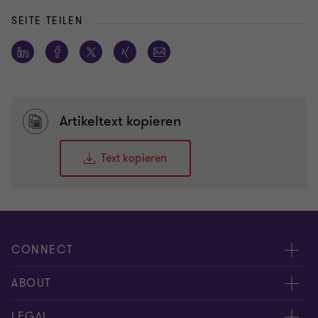
SEITE TEILEN
Artikeltext kopieren
Text kopieren
CONNECT
Kontakt
ABOUT
Experten
Über uns
LEGAL