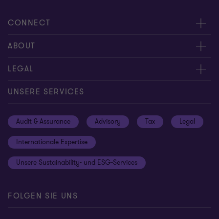
CONNECT
Kontakt
ABOUT
Experten
Über uns
LEGAL
Standorte
Karriere
Impressum
UNSERE SERVICES
Global reach
Newsroom
Datenschutz
Audit & Assurance
Advisory
Tax
Legal
Hinweisgebersystem
Newsletter Anmeldung
Informationspflichten DS-GVO
Internationale Expertise
Login
Rechtliche Hinweise
Unsere Sustainability- und ESG-Services
Cookie-Einstellungen
FOLGEN SIE UNS