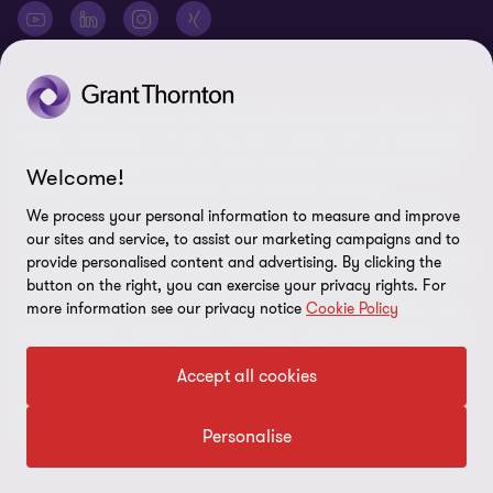
© 2026 Grant Thornton AG Wirtschaftsprüfungsgesellschaft - Alle
Rechte vorbehalten. „Grant Thornton“ bezieht sich auf die Marke,
unter der Mitgliedsfirmen der Grant Thornton International Ltd
Welcome!
(„GTIL“), je nach Kontext eine oder mehrere, Prüfungs-,
Steuerberatungs- und andere Beratungs-leistungen (insgesamt
We process your personal information to measure and improve
„Leistungen“) für ihre Mandanten erbringen. Die Grant Thornton
our sites and service, to assist our marketing campaigns and to
AG Wirtschaftsprüfungsgesellschaft ist die deutsche Mitgliedsfirma
provide personalised content and advertising. By clicking the
button on the right, you can exercise your privacy rights. For
von GTIL. GTIL und deren Mitgliedsfirmen sind keine weltweite
more information see our privacy notice
Cookie Policy
Partnerschaft, sondern rechtlich selbständige Gesellschaften. Die
Mitgliedsfirmen erbringen ihre Leistungen eigenverantwortlich und
unabhängig von GTIL oder anderen Mitgliedsfirmen. Als operativ
Accept all cookies
nicht tätige Dachorganisation erbringt GTIL keine Leistungen
gegenüber Mandanten. Sämtliche Bezeichnungen richten sich an
alle Geschlechter.
Personalise