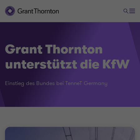
Grant Thornton
unterstützt die KfW
Einstieg des Bundes bei TenneT Germany