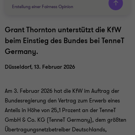
Erstellung einer Fairness Opinion
Grant Thornton unterstützt die KfW
Grant Thornton team
beim Einstieg des Bundes bei TenneT
Prof. Dr. Martin Jonas
Germany.
Partner
Dr. Alexander Budzinski
Düsseldorf, 13. Februar 2026
Partner
ENERGY & NATURAL RESOURCES
Am 3. Februar 2026 hat die KfW im Auftrag der
Bundesregierung den Vertrag zum Erwerb eines
Anteils in Höhe von 25,1 Prozent an der TenneT
GmbH & Co. KG (TenneT Germany), dem größten
Übertragungsnetzbetreiber Deutschlands,