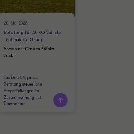
TRANSPORT & LOGISTICS
FINANCIAL DUE DILIGENCE
20. Mai 2026
TAX DUE DILIGENCE
Beratung für AL-KO Vehicle
Technology Group
Erwerb der Carsten Stäbler
GmbH
Tax Due Diligence,
Mehr
Beratung steuerliche
erfahren
Fragestellungen im
Zusammenhang mit
Übernahme
Grant Thornton team