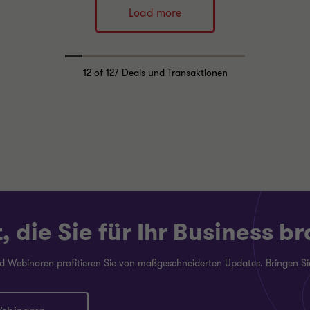
Load more
Dr. Stefan Hahn
Axel Wagner
Partner
Partner
Alex Refec
Alex Refec
12
of 127 Deals und Transaktionen
Senior Manager
Senior Manager
Julian Tolksdorf
TECHNOLOGY / MEDIA /
Senior Manager
TELECOMMS
FINANCIAL DUE DILIGENCE
ORT & LOGISTICS
TAX DUE DILIGENCE
IAL DUE DILIGENCE
E DILIGENCE
 die Sie für Ihr Business b
nd Webinaren profitieren Sie von maßgeschneiderten Updates. Bringen S
r
Mehr
hren
erfahren