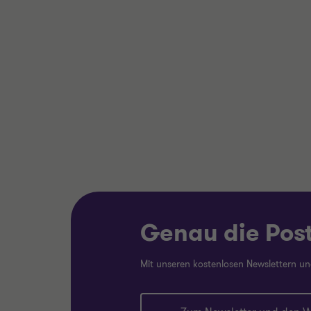
Justus Quack
Partner
Axel Wagner
Partner
Elisa Spaine
Senior Managerin
RETAIL & CONSUMER
TRANSP
PRODUCTS
FINANC
FINANCIAL DUE DILIGENCE
TAX DU
Genau die Post,
Mit unseren kostenlosen Newslettern u
Mehr
Meh
erfahren
erfa