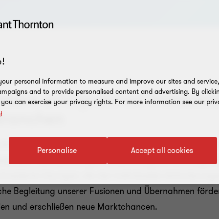
!
our personal information to measure and improve our sites and service, 
mpaigns and to provide personalised content and advertising. By clicki
nsere erfolgreichen Transakti
, you can exercise your privacy rights. For more information see our priv
y
Branchen
einem erfahrenen Team aus Branchenexperten begleitet.
Personalise
Accept all cookies
ozesses
– von der Analyse bis zur erfolgreichen Integrat
hneiderte Lösungen, die den individuellen Anforderung
che Begleitung unserer Fusionen und Übernahmen förde
en und erschließen neue Marktchancen.