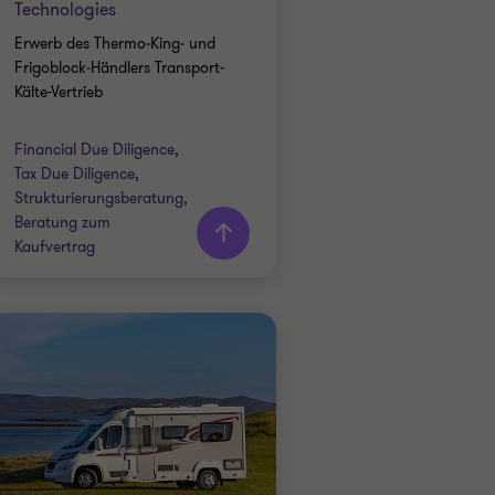
Technologies
ADVISORY
Erwerb des Thermo‑King‑ und
FINANCIAL FACTBOOK
Frigoblock‑Händlers Transport-
Kälte-Vertrieb
Financial Due Diligence,
Mehr
Tax Due Diligence,
erfahren
Strukturierungsberatung,
Beratung zum
Kaufvertrag
Grant Thornton team
Wilhelm Mickerts
Partner
Axel Wagner
Partner