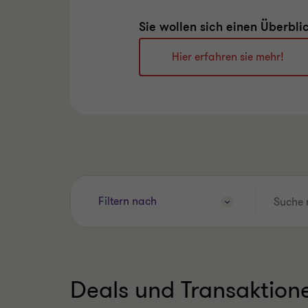
Sie wollen sich einen Überbli
Hier erfahren sie mehr!
Suche
Filtern nach
nach
Name,
Branche
oder
Service…
Deals und Transaktione