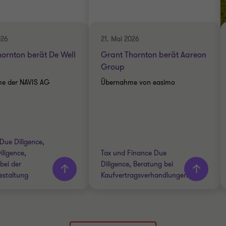
Partner
TECHNOLOGY / MEDIA /
Torben Schlitt
TELECOMMS
Partner
026
21. Mai 2026
LEGAL DUE DILIGENCE
ornton berät De Well
Grant Thornton berät Aareon
 & CONSUMER
CTS
Group
E DILIGENCE
e der NAVIS AG
Übernahme von easimo
DUE DILIGENCE
r
Mehr
 Due Diligence,
hren
erfahren
iligence,
Tax und Finance Due
bei der
Diligence, Beratung bei
estaltung
Kaufvertragsverhandlungen
Thornton team
Grant Thornton team