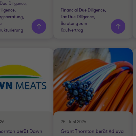
 Due Diligence,
iligence,
Financial Due Diligence,
agsberatung,
Tax Due Diligence,
e
Beratung zum
rukturierung
Kaufvertrag
Thornton team
Grant Thornton team
Tim Gonnermann
Justus Quack
Partner
Partner
Karmen Glavan
Axel Wagner
Senior Managerin
Partner
Dr. Stefan Hahn
HEALTHCARE
Partner
FINANCIAL DUE DILIGENCE
026
25. Juni 2026
ICAL & PLANT
hornton berät Dawn
Grant Thornton berät Adiuva
ERING