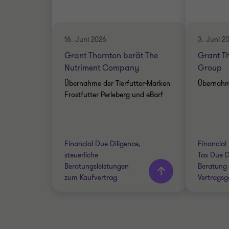
Hanno Hepke
Partner
16. Juni 2026
3. Juni 2
MECHANICAL & PLANT
Grant Thornton berät The
Grant Th
RETAIL
ENGINEERING
PRODU
Nutriment Company
Group
ADVISORY
TAX DU
Übernahme der Tierfutter-Marken
Übernahm
FINANCIAL FACTBOOK
Frostfutter Perleberg und eBarf
LEGAL 
Mehr
Meh
Financial Due Diligence,
Financial
erfahren
erfa
steuerliche
Tax Due D
Beratungsleistungen
Beratung 
zum Kaufvertrag
Vertragsg
Grant Thornton team
Grant 