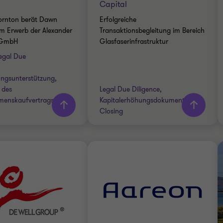
Capital
IAL DUE DILIGENCE
ornton berät Dawn
Erfolgreiche
E DILIGENCE
m Erwerb der Alexander
Transaktionsbegleitung im Bereich
 GmbH
Glasfaserinfrastruktur
egal Due
r
Mehr
ngsunterstützung,
hren
erfahren
 des
Legal Due Diligence,
menskaufvertrags
Kapitalerhöhungsdokumentation,
Closing
Thornton team
Grant Thornton team
Dr. Laura Krings
Boris Kröpsky
Partnerin
Partner
Marco Müller-ter
Dr. Mathias Reif
Jung
Partner