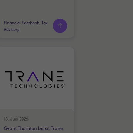
Financial Factbook, Tax
Advisory
Grant Thornton team
Martin Festerling
Partner
Dr. Stefan Hahn
Partner
Julian Tolksdorf
Senior Manager
18. Juni 2026
TECHNOLOGY / MEDIA /
Grant Thornton berät Trane
TELECOMMS