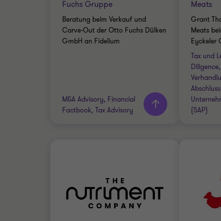
Fuchs Gruppe
Meats
FINANC
Beratung beim Verkauf und
Grant Th
TAX DU
Carve-Out der Otto Fuchs Dülken
Meats bei
GmbH an Fidelium
Eyckeler
Tax und L
Diligence,
Mehr
Meh
Verhandlu
erfahren
erfa
Abschluss
M&A Advisory, Financial
Unterneh
Factbook, Tax Advisory
(SAP)
Grant Thornton team
Grant 
Matthias Brust
Senior Manager
Stefan Eggers
Senior Manager