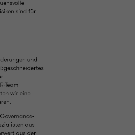
auensvolle
iken sind für
orderungen und
aßgeschneidertes
ur
HR-Team
ten wir eine
uren.
te-Governance-
zialisten aus
hrwert aus der