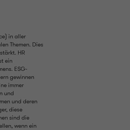
) in aller
alen Themen. Dies
stärkt. HR
t ein
hmens. ESG-
ndern gewinnen
ine immer
en und
hmen und deren
er, diese
men sind die
llen, wenn ein