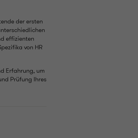
tende der ersten
unterschiedlichen
 effizienten
Spezifika von HR
nd Erfahrung, um
und Prüfung Ihres