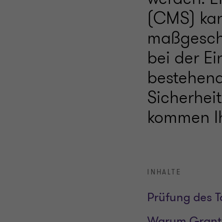
(CMS) kann
maßgeschn
bei der Ei
bestehend
Sicherheit
kommen Ih
INHALTE
Prüfung des 
Warum Grant 