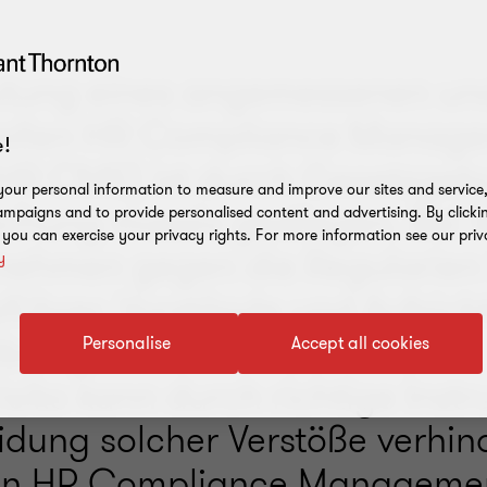
utung eines angemessenen un
vollen HR Compliance Manag
!
HR CMS) ist durch Gesetzge
our personal information to measure and improve our sites and service, 
chung massiv gestiegen. Bei 
mpaigns and to provide personalised content and advertising. By clicki
, you can exercise your privacy rights. For more information see our priv
nehmen gegen die Regularien
y
führer, Vorstände und Aufsich
ftbar gemacht werden. Dieses
Personalise
Accept all cookies
isiko kann durch richtige Inst
idung solcher Verstöße verhin
Ein HR Compliance Manageme