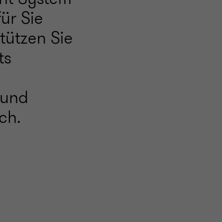
ür Sie
ützen Sie
ts
 und
ch.