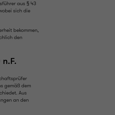
sführer aus § 43
wobei sich die
herheit bekommen,
chlich den
n.F.
chaftsprüfer
ems gemäß dem
chiedet. Aus
rungen an den