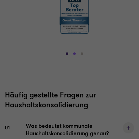
Gehe
Gehe
Gehe
zu
zu
zu
Folie
Folie
Folie
1
2
3
von
von
von
3
3
3
Häufig gestellte Fragen zur
Haushaltskonsolidierung
Was bedeutet kommunale
01
Haushaltskonsolidierung genau?