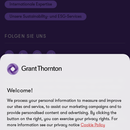
Internationale Expertise
Login
Rechtliche Hinweise
Unsere Sustainability- und ESG-Services
Cookie-Einstellungen
FOLGEN SIE UNS
© 2026 Grant Thornton AG Wirtschaftsprüfungsgesellschaft - Alle
Rechte vorbehalten. „Grant Thornton“ bezieht sich auf die Marke,
Welcome!
unter der Mitgliedsfirmen der Grant Thornton International Ltd
(„GTIL“), je nach Kontext eine oder mehrere, Prüfungs-,
We process your personal information to measure and improve
Steuerberatungs- und andere Beratungs-leistungen (insgesamt
our sites and service, to assist our marketing campaigns and to
„Leistungen“) für ihre Mandanten erbringen. Die Grant Thornton
provide personalised content and advertising. By clicking the
AG Wirtschaftsprüfungsgesellschaft ist die deutsche Mitgliedsfirma
button on the right, you can exercise your privacy rights. For
more information see our privacy notice
Cookie Policy
von GTIL. GTIL und deren Mitgliedsfirmen sind keine weltweite