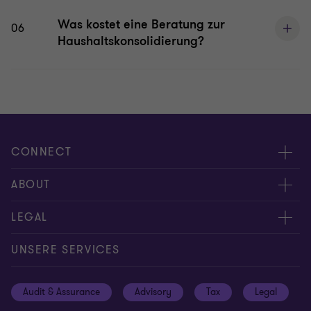
Was kostet eine Beratung zur
06
Haushaltskonsolidierung?
CONNECT
Kontakt
ABOUT
Experten
Über uns
LEGAL
Standorte
Karriere
Impressum
UNSERE SERVICES
Global reach
Newsroom
Datenschutz
Audit & Assurance
Advisory
Tax
Legal
Hinweisgebersystem
Newsletter Anmeldung
Informationspflichten DS-GVO