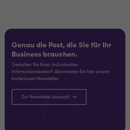
zu
zu
zu
Folie
Folie
Folie
1
2
3
von
von
von
3
3
3
Genau die Post, die Sie für Ihr
Business brauchen.
Gestalten Sie Ihren individuellen
Informationsbedarf: Abonnieren Sie hier unsere
kostenlosen Newsletter.
Zur Newsletter Auswahl