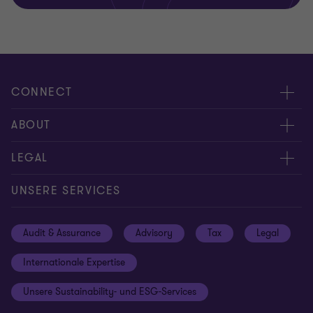
CONNECT
Kontakt
ABOUT
Experten
Über uns
LEGAL
Standorte
Karriere
Impressum
UNSERE SERVICES
Global reach
Newsroom
Datenschutz
Audit & Assurance
Advisory
Tax
Legal
Hinweisgebersystem
Newsletter Anmeldung
Informationspflichten DS-GVO
Internationale Expertise
Login
Rechtliche Hinweise
Unsere Sustainability- und ESG-Services
Cookie-Einstellungen