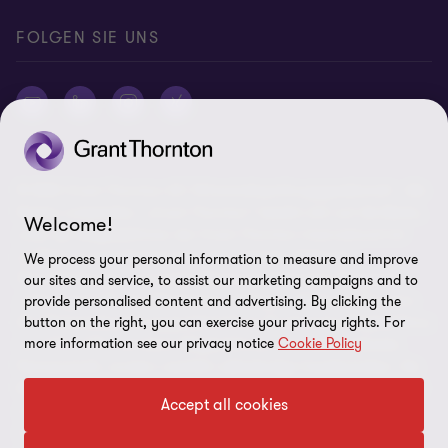
FOLGEN SIE UNS
© 2026 Grant Thornton AG Wirtschaftsprüfungsgesellschaft - Alle
Rechte vorbehalten. „Grant Thornton“ bezieht sich auf die Marke,
Welcome!
unter der Mitgliedsfirmen der Grant Thornton International Ltd
(„GTIL“), je nach Kontext eine oder mehrere, Prüfungs-,
We process your personal information to measure and improve
Steuerberatungs- und andere Beratungs-leistungen (insgesamt
our sites and service, to assist our marketing campaigns and to
„Leistungen“) für ihre Mandanten erbringen. Die Grant Thornton
provide personalised content and advertising. By clicking the
AG Wirtschaftsprüfungsgesellschaft ist die deutsche Mitgliedsfirma
button on the right, you can exercise your privacy rights. For
more information see our privacy notice
Cookie Policy
von GTIL. GTIL und deren Mitgliedsfirmen sind keine weltweite
Partnerschaft, sondern rechtlich selbständige Gesellschaften. Die
Mitgliedsfirmen erbringen ihre Leistungen eigenverantwortlich und
Accept all cookies
unabhängig von GTIL oder anderen Mitgliedsfirmen. Als operativ
nicht tätige Dachorganisation erbringt GTIL keine Leistungen