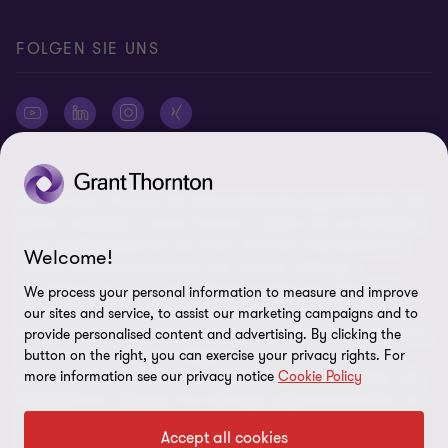
FOLGEN SIE UNS
© 2026 Grant Thornton AG Wirtschaftsprüfungsgesellschaft - Alle
Rechte vorbehalten. „Grant Thornton“ bezieht sich auf die Marke,
unter der Mitgliedsfirmen der Grant Thornton International Ltd
Welcome!
(„GTIL“), je nach Kontext eine oder mehrere, Prüfungs-,
Steuerberatungs- und andere Beratungs-leistungen (insgesamt
We process your personal information to measure and improve
„Leistungen“) für ihre Mandanten erbringen. Die Grant Thornton
our sites and service, to assist our marketing campaigns and to
AG Wirtschaftsprüfungsgesellschaft ist die deutsche Mitgliedsfirma
provide personalised content and advertising. By clicking the
von GTIL. GTIL und deren Mitgliedsfirmen sind keine weltweite
button on the right, you can exercise your privacy rights. For
more information see our privacy notice
Cookie Policy
Partnerschaft, sondern rechtlich selbständige Gesellschaften. Die
Mitgliedsfirmen erbringen ihre Leistungen eigenverantwortlich und
unabhängig von GTIL oder anderen Mitgliedsfirmen. Als operativ
Accept all cookies
nicht tätige Dachorganisation erbringt GTIL keine Leistungen