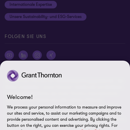
Internationale Expertise
Login
Rechtliche Hinweise
Unsere Sustainability- und ESG-Services
Cookie-Einstellungen
FOLGEN SIE UNS
© 2026 Grant Thornton AG Wirtschaftsprüfungsgesellschaft - Alle
Rechte vorbehalten. „Grant Thornton“ bezieht sich auf die Marke,
unter der Mitgliedsfirmen der Grant Thornton International Ltd
Welcome!
(„GTIL“), je nach Kontext eine oder mehrere, Prüfungs-,
Steuerberatungs- und andere Beratungs-leistungen (insgesamt
We process your personal information to measure and improve
„Leistungen“) für ihre Mandanten erbringen. Die Grant Thornton
our sites and service, to assist our marketing campaigns and to
AG Wirtschaftsprüfungsgesellschaft ist die deutsche Mitgliedsfirma
provide personalised content and advertising. By clicking the
von GTIL. GTIL und deren Mitgliedsfirmen sind keine weltweite
button on the right, you can exercise your privacy rights. For