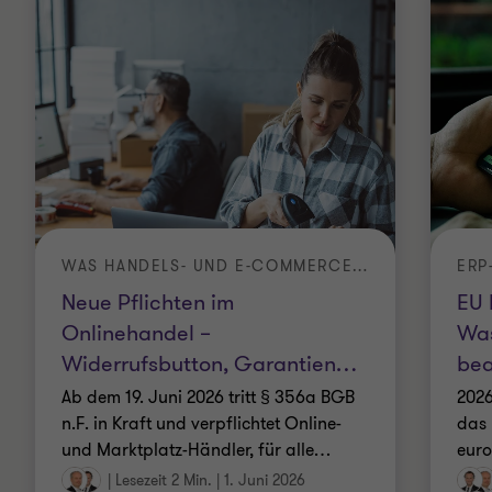
WAS HANDELS- UND E-COMMERCE-UNTERNEHMEN JETZT WISSEN MÜSSEN
ERP
Neue Pflichten im
EU 
Onlinehandel –
Was
Widerrufsbutton, Garantien
…
bea
Ab dem 19. Juni 2026 tritt § 356a BGB
2026
n.F. in Kraft und verpflichtet Online-
das 
und Marktplatz-Händler, für alle
…
euro
|
Lesezeit 2 Min.
|
1. Juni 2026