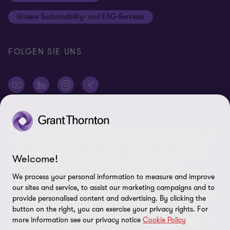
Rechtliche Hinweise
Unsere Sustainability- und ESG-Services
Cookie-Einstellungen
FOLGEN SIE UNS
© 2026 Grant Thornton AG Wirtschaftsprüfungsgesellschaft - Alle
Rechte vorbehalten. „Grant Thornton“ bezieht sich auf die Marke,
unter der Mitgliedsfirmen der Grant Thornton International Ltd
Welcome!
(„GTIL“), je nach Kontext eine oder mehrere, Prüfungs-,
Steuerberatungs- und andere Beratungs-leistungen (insgesamt
We process your personal information to measure and improve
„Leistungen“) für ihre Mandanten erbringen. Die Grant Thornton
our sites and service, to assist our marketing campaigns and to
AG Wirtschaftsprüfungsgesellschaft ist die deutsche Mitgliedsfirma
provide personalised content and advertising. By clicking the
von GTIL. GTIL und deren Mitgliedsfirmen sind keine weltweite
button on the right, you can exercise your privacy rights. For
more information see our privacy notice
Cookie Policy
Partnerschaft, sondern rechtlich selbständige Gesellschaften. Die