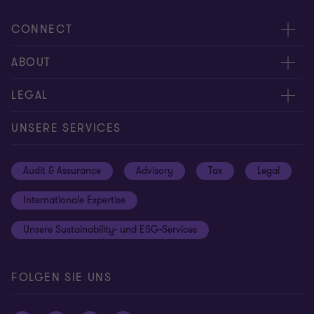
CONNECT
Kontakt
ABOUT
Experten
Über uns
LEGAL
Standorte
Karriere
Impressum
UNSERE SERVICES
Global reach
Newsroom
Datenschutz
Audit & Assurance
Advisory
Tax
Legal
Hinweisgebersystem
Newsletter Anmeldung
Informationspflichten DS-GVO
Internationale Expertise
Login
Rechtliche Hinweise
Unsere Sustainability- und ESG-Services
Cookie-Einstellungen
FOLGEN SIE UNS