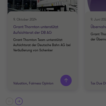
9. Oktober 2024
9. Juni 20
Grant Thornton unterstützt
Übernah
Aufsichtsrat der DB AG
Grant Tho
der Übern
Grant Thornton Team unterstützt
Aufsichtsrat der Deutsche Bahn AG bei
Veräußerung von Schenker
Valuation, Fairness Opinion
Tax Due Di
Grant Thornton team
Grant T