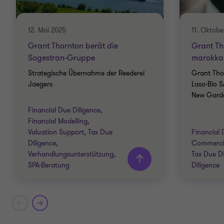
12. Mai 2025
11. Oktobe
Grant Thornton berät die
Grant Th
Sogestran-Gruppe
marokkan
Strategische Übernahme der Reederei
Grant Tho
Jaegers
Laso-Bio 
New Garde
Financial Due Diligence,
Financial Modelling,
Valuation Support, Tax Due
Financial 
Diligence,
Commercia
Verhandlungsunterstützung,
Tax Due Di
SPA-Beratung
Diligence
Grant Thornton team
Grant T