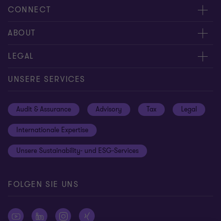
CONNECT
Kontakt
ABOUT
Experten
Über uns
LEGAL
Standorte
Karriere
Impressum
UNSERE SERVICES
Global reach
Newsroom
Datenschutz
Audit & Assurance
Advisory
Tax
Legal
Hinweisgebersystem
Newsletter Anmeldung
Informationspflichten DS-GVO
Internationale Expertise
Login
Rechtliche Hinweise
Unsere Sustainability- und ESG-Services
Cookie-Einstellungen
FOLGEN SIE UNS