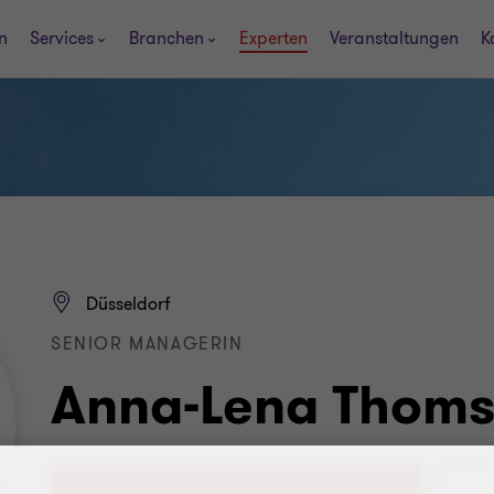
n
Services
Branchen
Experten
Veranstaltungen
K
Düsseldorf
SENIOR MANAGERIN
Anna-Lena Thom