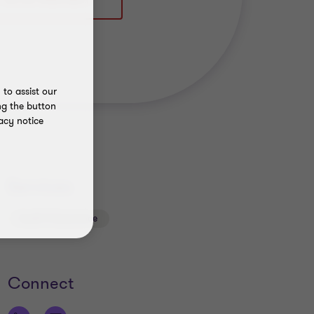
+49 211 9524 8671
to assist our
ng the button
acy notice
Services
Audit & Assurance
Connect