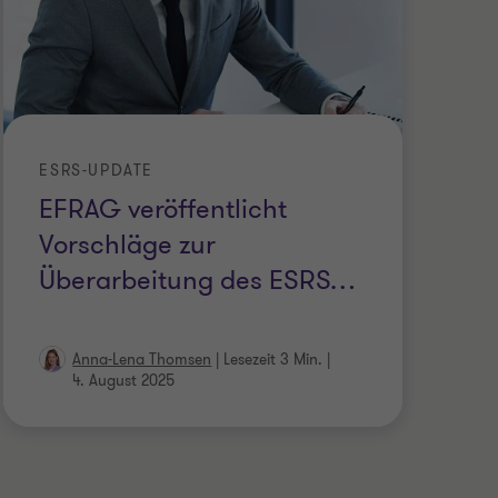
ESRS-UPDATE
EU
EFRAG veröffentlicht
E
Vorschläge zur
B
Überarbeitung des ESRS
…
T
Anna-Lena Thomsen
|
Lesezeit 3 Min.
|
4. August 2025