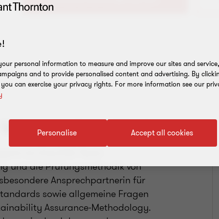
!
our personal information to measure and improve our sites and service, 
mpaigns and to provide personalised content and advertising. By clicki
, you can exercise your privacy rights. For more information see our priv
y
Wirtschaftsprüferin
Personalise
Accept all cookies
agerin im One ESG Team
ung und die Prüfungsmethodik von
insbesondere Ansprechpartnerin für
standards sowie allgemeine Fragen
ainability Assurance-Methodology.