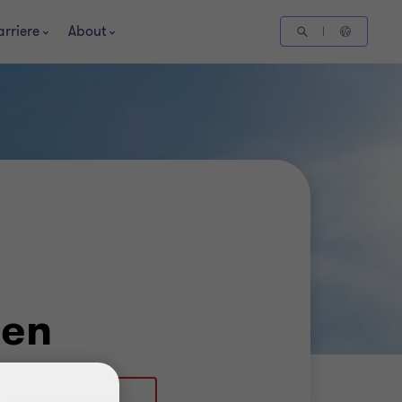
arriere
About
sen