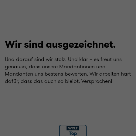
von
von
von
von
4
4
4
4
Wir sind ausgezeichnet.
Und darauf sind wir stolz. Und klar – es freut uns
genauso, dass unsere Mandantinnen und
Mandanten uns bestens bewerten. Wir arbeiten hart
dafür, dass das auch so bleibt. Versprochen!