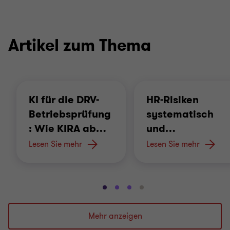
Artikel zum Thema
KI für die DRV-
HR-Risiken
Betriebsprüfung
systematisch
: Wie KIRA ab
…
und
…
Lesen Sie mehr
Lesen Sie mehr
Gehe
Gehe
Gehe
Gehe
zu
zu
zu
zu
Folie
Folie
Folie
Folie
Mehr anzeigen
1
2
3
4