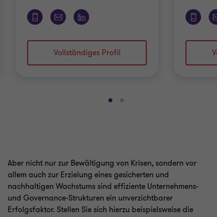
Vollständiges Profil
V
Gehe
Gehe
zu
zu
Folie
Folie
1
2
von
von
2
2
Aber nicht nur zur Bewältigung von Krisen, sondern vor
allem auch zur Erzielung eines gesicherten und
nachhaltigen Wachstums sind effiziente Unternehmens-
und Governance-Strukturen ein unverzichtbarer
Erfolgsfaktor. Stellen Sie sich hierzu beispielsweise die