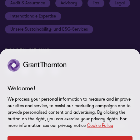
Audit & Assurance
Advisory
Tax
Legal
Hinweisgebersystem
Newsletter Anmeldung
Informationspflichten DS-GVO
Internationale Expertise
Login
Rechtliche Hinweise
Unsere Sustainability- und ESG-Services
Cookie-Einstellungen
FOLGEN SIE UNS
Welcome!
© 2026 Grant Thornton AG Wirtschaftsprüfungsgesellschaft - Alle
We process your personal information to measure and improve
Rechte vorbehalten. „Grant Thornton“ bezieht sich auf die Marke,
our sites and service, to assist our marketing campaigns and to
unter der Mitgliedsfirmen der Grant Thornton International Ltd
provide personalised content and advertising. By clicking the
(„GTIL“), je nach Kontext eine oder mehrere, Prüfungs-,
button on the right, you can exercise your privacy rights. For
more information see our privacy notice
Cookie Policy
Steuerberatungs- und andere Beratungs-leistungen (insgesamt
„Leistungen“) für ihre Mandanten erbringen. Die Grant Thornton
AG Wirtschaftsprüfungsgesellschaft ist die deutsche Mitgliedsfirma