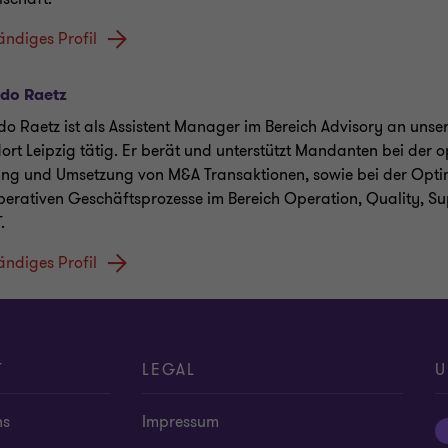
tändiges Profil
rdo Raetz
do Raetz ist als Assistent Manager im Bereich Advisory an uns
ort Leipzig tätig. Er berät und unterstützt Mandanten bei der 
ng und Umsetzung von M&A Transaktionen, sowie bei der Opti
perativen Geschäftsprozesse im Bereich Operation, Quality, S
.
tändiges Profil
T
LEGAL
U
ns
Impressum