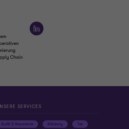
erem
operativen
mierung
upply Chain
NSERE SERVICES
Audit & Assurance
Advisory
Tax