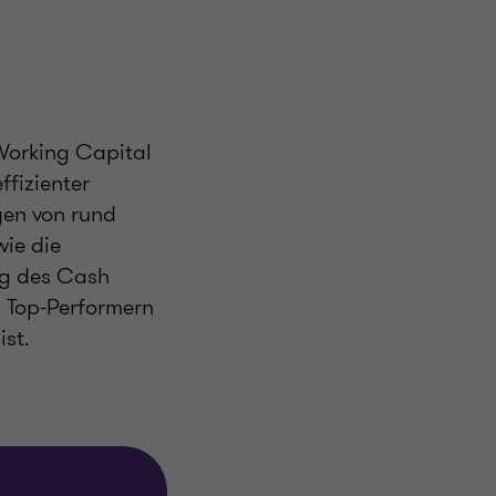
 Working Capital
ffizienter
gen von rund
wie die
ng des Cash
n Top-Performern
ist.