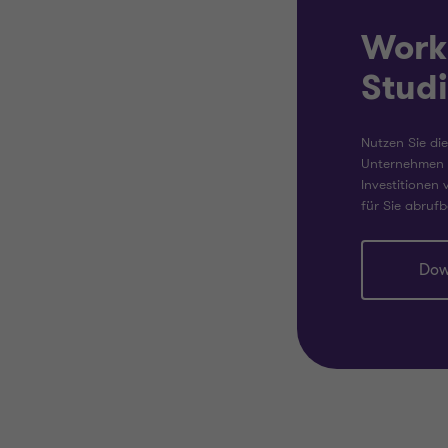
Work
Stud
Nutzen Sie die
Unternehmen f
Investitionen 
für Sie abrufb
Dow