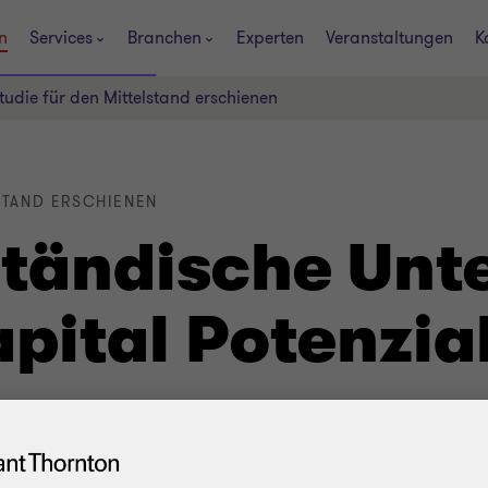
n
Services
Branchen
Experten
Veranstaltungen
K
udie für den Mittelstand erschienen
STAND ERSCHIENEN
ständische Un
pital Potenzia