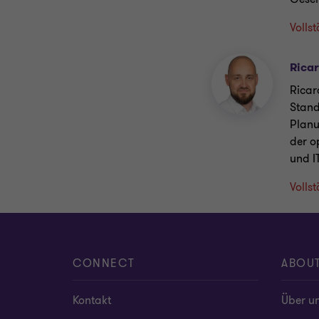
Volls
Rica
Ricar
Stand
Planu
der o
und IT
Volls
CONNECT
ABOU
Kontakt
Über u