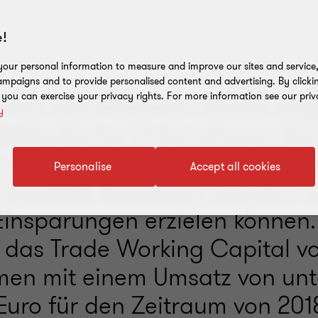
!
our personal information to measure and improve our sites and service, 
mpaigns and to provide personalised content and advertising. By clicki
, you can exercise your privacy rights. For more information see our priv
 neu erschienenen Studie zeig
y
elständische Unternehmen dur
rung des Working Capital-Ma
Personalise
Accept all cookies
Liquidität freisetzen, sondern
 Einsparungen erzielen können.
 das Trade Working Capital von
en mit einem Umsatz von unt
Euro für den Zeitraum von 201