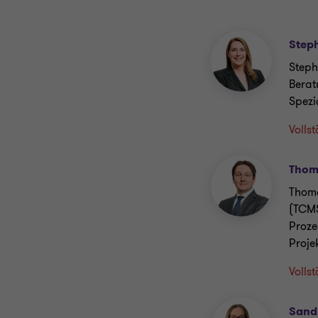
Step
Steph
Berat
Spezi
Volls
Thom
Thoma
(TCMS
Proze
Proje
Volls
Sand