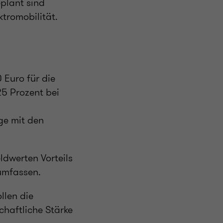
eplant sind
tromobilität.
 Euro für die
5 Prozent bei
ge mit den
ldwerten Vorteils
umfassen.
llen die
schaftliche Stärke