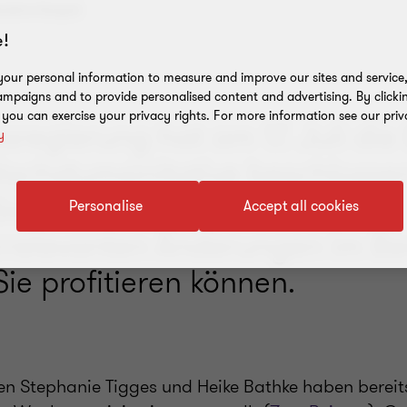
ndra Guyot
!
our personal information to measure and improve our sites and service, 
mpaigns and to provide personalised content and advertising. By clicki
, you can exercise your privacy rights. For more information see our priv
sregierung hat am 17. Juli die
y
Wachstumsinitative beschlosse
ie hier, von welchen
Personalise
Accept all cookies
rrelevanten Änderungen im Be
Sie profitieren können.
en Stephanie Tigges und Heike Bathke haben berei