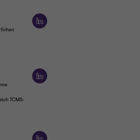
rlichen
eme
reich TCMS-