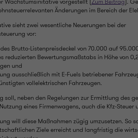
r Wachstumsinitative vorgestellt (
Zum Beitrag
). G
ohnsteuerrelevanten Änderungen im Bereich der Elek
ative sieht zwei wesentliche Neuerungen bei der
teuerung vor:
es Brutto-Listenpreisdeckel von 70.000 auf 95.000
 reduzierten Bewertungsmaßstabs in Höhe von 0,2
ugen und
lung ausschließlich mit E-Fuels betriebener Fahrzeu
ünstigten vollelektrischen Fahrzeugen.
g soll, neben den Regelungen zur Ermittlung des ge
 Nutzung eines Firmenwagens, auch die Kfz-Steuer 
ung will diese Maßnahmen zügig umzusetzen. So so
schaftlichen Ziele erreicht und langfristig die wirt