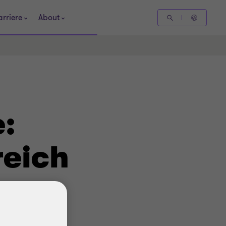
arriere
About
:
reich