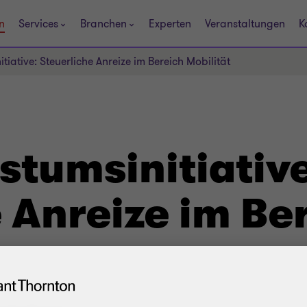
n
Services
Branchen
Experten
Veranstaltungen
K
iative: Steuerliche Anreize im Bereich Mobilität
tumsinitiative
 Anreize im Be