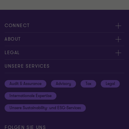
CONNECT
Kontakt
ABOUT
Experten
Über uns
LEGAL
Standorte
Karriere
Impressum
UNSERE SERVICES
Global reach
Newsroom
Datenschutz
Audit & Assurance
Advisory
Tax
Legal
Hinweisgebersystem
Newsletter Anmeldung
Informationspflichten DS-GVO
Internationale Expertise
Login
Rechtliche Hinweise
Unsere Sustainability- und ESG-Services
Cookie-Einstellungen
FOLGEN SIE UNS