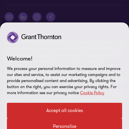
© 2026 Grant Thornton AG Wirtschaftsprüfungsgesellschaft - Alle
Rechte vorbehalten. „Grant Thornton“ bezieht sich auf die Marke,
unter der Mitgliedsfirmen der Grant Thornton International Ltd
Welcome!
(„GTIL“), je nach Kontext eine oder mehrere, Prüfungs-,
Steuerberatungs- und andere Beratungs-leistungen (insgesamt
We process your personal information to measure and improve
„Leistungen“) für ihre Mandanten erbringen. Die Grant Thornton
our sites and service, to assist our marketing campaigns and to
AG Wirtschaftsprüfungsgesellschaft ist die deutsche Mitgliedsfirma
provide personalised content and advertising. By clicking the
button on the right, you can exercise your privacy rights. For
von GTIL. GTIL und deren Mitgliedsfirmen sind keine weltweite
more information see our privacy notice
Cookie Policy
Partnerschaft, sondern rechtlich selbständige Gesellschaften. Die
Mitgliedsfirmen erbringen ihre Leistungen eigenverantwortlich und
unabhängig von GTIL oder anderen Mitgliedsfirmen. Als operativ
Accept all cookies
nicht tätige Dachorganisation erbringt GTIL keine Leistungen
gegenüber Mandanten. Sämtliche Bezeichnungen richten sich an
alle Geschlechter.
Personalise