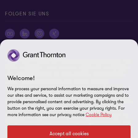
FOLGEN SIE UNS
© 2026 Grant Thornton AG Wirtschaftsprüfungsgesellschaft - Alle
Rechte vorbehalten. „Grant Thornton“ bezieht sich auf die Marke,
unter der Mitgliedsfirmen der Grant Thornton International Ltd
Welcome!
(„GTIL“), je nach Kontext eine oder mehrere, Prüfungs-,
Steuerberatungs- und andere Beratungs-leistungen (insgesamt
We process your personal information to measure and improve
„Leistungen“) für ihre Mandanten erbringen. Die Grant Thornton
our sites and service, to assist our marketing campaigns and to
AG Wirtschaftsprüfungsgesellschaft ist die deutsche Mitgliedsfirma
provide personalised content and advertising. By clicking the
button on the right, you can exercise your privacy rights. For
von GTIL. GTIL und deren Mitgliedsfirmen sind keine weltweite
more information see our privacy notice
Cookie Policy
Partnerschaft, sondern rechtlich selbständige Gesellschaften. Die
Mitgliedsfirmen erbringen ihre Leistungen eigenverantwortlich und
unabhängig von GTIL oder anderen Mitgliedsfirmen. Als operativ
Accept all cookies
nicht tätige Dachorganisation erbringt GTIL keine Leistungen