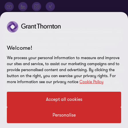
© 2026 Grant Thornton AG Wirtschaftsprüfungsgesellschaft - Alle
Rechte vorbehalten. „Grant Thornton“ bezieht sich auf die Marke,
unter der Mitgliedsfirmen der Grant Thornton International Ltd
Welcome!
(„GTIL“), je nach Kontext eine oder mehrere, Prüfungs-,
Steuerberatungs- und andere Beratungs-leistungen (insgesamt
We process your personal information to measure and improve
„Leistungen“) für ihre Mandanten erbringen. Die Grant Thornton
our sites and service, to assist our marketing campaigns and to
AG Wirtschaftsprüfungsgesellschaft ist die deutsche Mitgliedsfirma
provide personalised content and advertising. By clicking the
button on the right, you can exercise your privacy rights. For
von GTIL. GTIL und deren Mitgliedsfirmen sind keine weltweite
more information see our privacy notice
Cookie Policy
Partnerschaft, sondern rechtlich selbständige Gesellschaften. Die
Mitgliedsfirmen erbringen ihre Leistungen eigenverantwortlich und
unabhängig von GTIL oder anderen Mitgliedsfirmen. Als operativ
Accept all cookies
nicht tätige Dachorganisation erbringt GTIL keine Leistungen
gegenüber Mandanten. Sämtliche Bezeichnungen richten sich an
alle Geschlechter.
Personalise