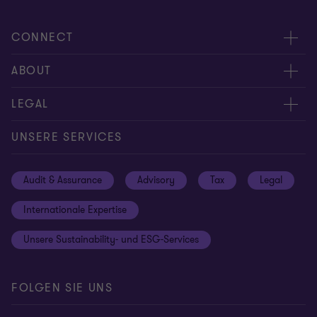
CONNECT
Kontakt
ABOUT
Experten
Über uns
LEGAL
Standorte
Karriere
Impressum
UNSERE SERVICES
Global reach
Newsroom
Datenschutz
Audit & Assurance
Advisory
Tax
Legal
Hinweisgebersystem
Newsletter Anmeldung
Informationspflichten DS-GVO
Internationale Expertise
Login
Rechtliche Hinweise
Unsere Sustainability- und ESG-Services
Cookie-Einstellungen
FOLGEN SIE UNS