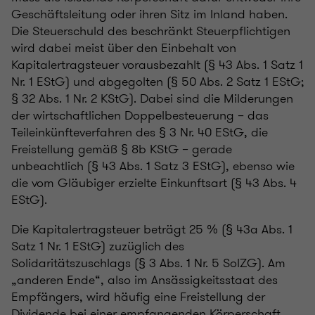
Geschäftsleitung oder ihren Sitz im Inland haben.
Die Steuerschuld des beschränkt Steuerpflichtigen
wird dabei meist über den Einbehalt von
Kapitalertragsteuer vorausbezahlt (§ 43 Abs. 1 Satz 1
Nr. 1 EStG) und abgegolten (§ 50 Abs. 2 Satz 1 EStG;
§ 32 Abs. 1 Nr. 2 KStG). Dabei sind die Milderungen
der wirtschaftlichen Doppelbesteuerung – das
Teileinkünfteverfahren des § 3 Nr. 40 EStG, die
Freistellung gemäß § 8b KStG – gerade
unbeachtlich (§ 43 Abs. 1 Satz 3 EStG), ebenso wie
die vom Gläubiger erzielte Einkunftsart (§ 43 Abs. 4
EStG).
Die Kapitalertragsteuer beträgt 25 % (§ 43a Abs. 1
Satz 1 Nr. 1 EStG) zuzüglich des
Solidaritätszuschlags (§ 3 Abs. 1 Nr. 5 SolZG). Am
„anderen Ende“, also im Ansässigkeitsstaat des
Empfängers, wird häufig eine Freistellung der
Dividende bei einer empfangenden Körperschaft