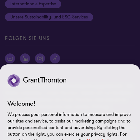
Internationale Expertise
Login
Rechtliche Hinweise
Unsere Sustainability- und ESG-Services
Cookie-Einstellungen
FOLGEN SIE UNS
© 2026 Grant Thornton AG Wirtschaftsprüfungsgesellschaft - Alle
Rechte vorbehalten. „Grant Thornton“ bezieht sich auf die Marke,
unter der Mitgliedsfirmen der Grant Thornton International Ltd
Welcome!
(„GTIL“), je nach Kontext eine oder mehrere, Prüfungs-,
Steuerberatungs- und andere Beratungs-leistungen (insgesamt
We process your personal information to measure and improve
„Leistungen“) für ihre Mandanten erbringen. Die Grant Thornton
our sites and service, to assist our marketing campaigns and to
AG Wirtschaftsprüfungsgesellschaft ist die deutsche Mitgliedsfirma
provide personalised content and advertising. By clicking the
button on the right, you can exercise your privacy rights. For
von GTIL. GTIL und deren Mitgliedsfirmen sind keine weltweite