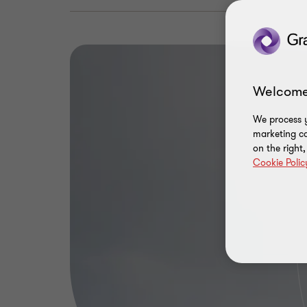
Welcome
We process y
marketing ca
on the right
Cookie Polic