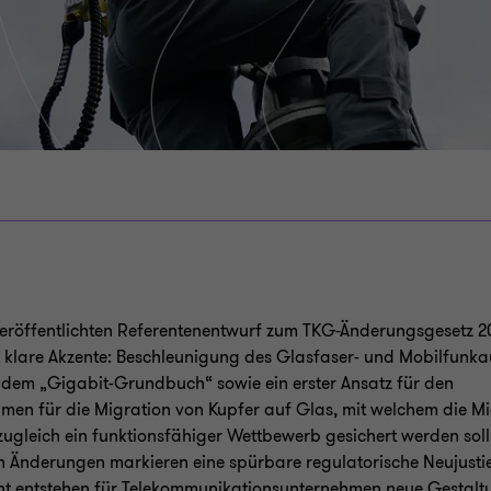
veröffentlichten Referentenentwurf zum TKG-Änderungsgesetz 20
 klare Akzente: Beschleunigung des Glasfaser- und Mobilfunk
 dem „Gigabit-Grundbuch“ sowie ein erster Ansatz für den
men für die Migration von Kupfer auf Glas, mit welchem die Mi
 zugleich ein funktionsfähiger Wettbewerb gesichert werden soll
 Änderungen markieren eine spürbare regulatorische Neujusti
cht entstehen für Telekommunikationsunternehmen neue Gestalt