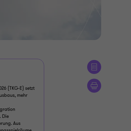
26 (TKG-E) setzt
ausbaus, mehr
gration
. Die
erung. Aus
ungsspielräume,