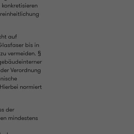
konkretisieren
ereinheitlichung
cht auf
Glasfaser bis in
zu vermeiden. §
 gebäudeinterner
 der Verordnung
hnische
 Hierbei normiert
ss der
nen mindestens