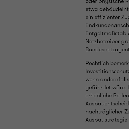
oder physische R
etwa gebäudeinte
ein effizienter Z
Endkundenanschlü
Entgeltmaßstab d
Netzbetreiber grei
Bundesnetzagent
Rechtlich bemerk
Investitionsschu
wenn andernfalls 
gefährdet wäre. I
erhebliche Bedeu
Ausbauentscheidu
nachträglicher Z
Ausbaustrategie 