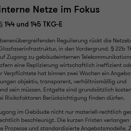
nterne Netze im Fokus
§ 144 und 145 TKG-E
zebenenübergreifenden Regulierung rückt die Netzebe
lasfaserinfrastruktur, in den Vordergrund. § 22b 
auf Zugang zu gebäudeinternen Telekommunikation
fern eine Replizierung wirtschaftlich ineffizient od
er Verpflichtete hat binnen zwei Wochen ein Angebot
ungen objektiv, transparent, verhältnismäßig und
end sein müssen. Entgelte sind grundsätzlich kosten
ei Risikofaktoren Berücksichtigung finden dürfen.
ugang im Gebäude nicht nur materiell-rechtlich ges
chtlich beschleunigt. Die kurzen Fristen verlangen
ne Prozesse und standardisierte Angebotsmodelle. Z