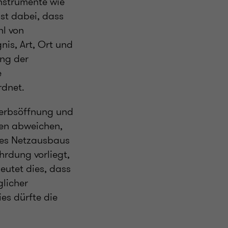
Instrumente wie
st dabei, dass
hl von
is, Art, Ort und
ung der
e
rdnet.
werbsöffnung und
gen abweichen,
 des Netzausbaus
hrdung vorliegt,
eutet dies, dass
licher
es dürfte die