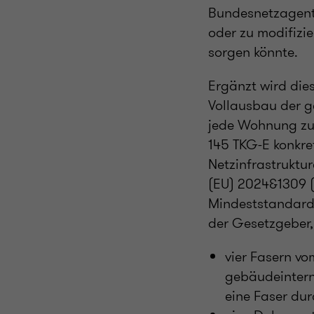
Bundesnetzagentu
oder zu modifizie
sorgen könnte.
Ergänzt wird die
Vollausbau der ge
jede Wohnung zu 
145 TKG-E konkre
Netzinfrastruktu
(EU) 2024&1309 (
Mindeststandards 
der Gesetzgeber,
vier Fasern v
gebäudeintern
eine Faser du