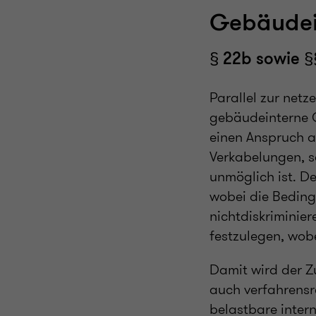
Gebäudei
§ 22b sowie §
Parallel zur net
gebäudeinterne G
einen Anspruch 
Verkabelungen, so
unmöglich ist. D
wobei die Beding
nichtdiskriminier
festzulegen, wob
Damit wird der Z
auch verfahrensre
belastbare inter