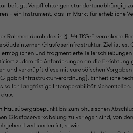
r befugt, Verpflichtungen standortunabhängig zu 
ren – ein Instrument, das im Markt für erhebliche V
ser Rahmen durch das in § 144 TKG-E verankerte Re
bäudeinternen Glasfaserinfrastruktur. Ziel ist es, 
ermöglichen und fragmentierte Teilerschließungen 
tisiert zudem die Anforderungen an die Errichtung
ren und verknüpft diese mit europäischen Vorgaben
Gigabit-Infrastrukturverordnung). Einheitliche tec
sollen langfristige Interoperabilität sicherstellen.
 dass
om Hausübergabepunkt bis zum physischen Abschlu
en Glasfaserverkabelung zu verlegen sind, von de
rchgehend verbunden ist, sowie