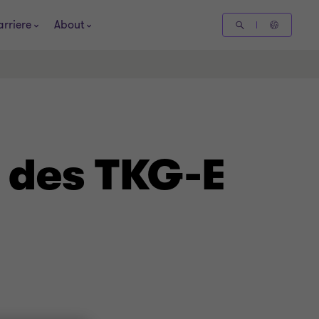
arriere
About
 des TKG-E