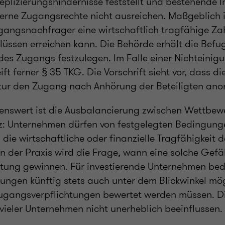
eplizierungshindernisse feststellt und bestehende 
rne Zugangsrechte nicht ausreichen. Maßgeblich i
ugangsnachfrager eine wirtschaftlich tragfähige Za
ssen erreichen kann. Die Behörde erhält die Befugn
es Zugangs festzulegen. Im Falle einer Nichteinig
ft ferner § 35 TKG. Die Vorschrift sieht vor, dass di
ur den Zugang nach Anhörung der Beteiligten ano
enswert ist die Ausbalancierung zwischen Wettbe
tz: Unternehmen dürfen von festgelegten Bedingun
die wirtschaftliche oder finanzielle Tragfähigkeit
n der Praxis wird die Frage, wann eine solche Gefä
tung gewinnen. Für investierende Unternehmen bed
ngen künftig stets auch unter dem Blickwinkel mög
ugangsverpflichtungen bewertet werden müssen. Di
vieler Unternehmen nicht unerheblich beeinflussen.