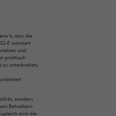
ne 4, also die
TKG-E normiert
snetzen und
er praktisch
 zu unterbreiten,
orientiert
tärkt, sondern
 von Betreibern
ugleich wird die