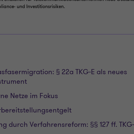
ance- und Investitionsrisiken.
asfasermigration: § 22a TKG-E als neues
strument
ne Netze im Fokus
bereitstellungsentgelt
g durch Verfahrensreform: §§ 127 ff. TKG