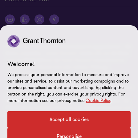
© 2026 Grant Thornton AG Wirtschaftsprüfungsgesellschaft - Alle
Rechte vorbehalten. „Grant Thornton“ bezieht sich auf die Marke,
unter der Mitgliedsfirmen der Grant Thornton International Ltd
Welcome!
(„GTIL“), je nach Kontext eine oder mehrere, Prüfungs-,
Steuerberatungs- und andere Beratungs-leistungen (insgesamt
We process your personal information to measure and improve
„Leistungen“) für ihre Mandanten erbringen. Die Grant Thornton
our sites and service, to assist our marketing campaigns and to
AG Wirtschaftsprüfungsgesellschaft ist die deutsche Mitgliedsfirma
provide personalised content and advertising. By clicking the
button on the right, you can exercise your privacy rights. For
von GTIL. GTIL und deren Mitgliedsfirmen sind keine weltweite
more information see our privacy notice
Cookie Policy
Partnerschaft, sondern rechtlich selbständige Gesellschaften. Die
Mitgliedsfirmen erbringen ihre Leistungen eigenverantwortlich und
unabhängig von GTIL oder anderen Mitgliedsfirmen. Als operativ
Accept all cookies
nicht tätige Dachorganisation erbringt GTIL keine Leistungen
gegenüber Mandanten. Sämtliche Bezeichnungen richten sich an
alle Geschlechter.
Personalise