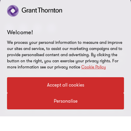
FOLGEN SIE UNS
Welcome!
We process your personal information to measure and improve
our sites and service, to assist our marketing campaigns and to
© 2026 Grant Thornton AG Wirtschaftsprüfungsgesellschaft - Alle
provide personalised content and advertising. By clicking the
Rechte vorbehalten. „Grant Thornton“ bezieht sich auf die Marke,
button on the right, you can exercise your privacy rights. For
unter der Mitgliedsfirmen der Grant Thornton International Ltd
more information see our privacy notice
Cookie Policy
(„GTIL“), je nach Kontext eine oder mehrere, Prüfungs-,
Steuerberatungs- und andere Beratungs-leistungen (insgesamt
Accept all cookies
„Leistungen“) für ihre Mandanten erbringen. Die Grant Thornton
AG Wirtschaftsprüfungsgesellschaft ist die deutsche Mitgliedsfirma
von GTIL. GTIL und deren Mitgliedsfirmen sind keine weltweite
Personalise
Partnerschaft, sondern rechtlich selbständige Gesellschaften. Die
Mitgliedsfirmen erbringen ihre Leistungen eigenverantwortlich und
unabhängig von GTIL oder anderen Mitgliedsfirmen. Als operativ
nicht tätige Dachorganisation erbringt GTIL keine Leistungen