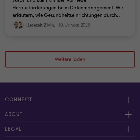
voran und stellt Kliniken vor neue
Herausforderungen beim Datenmanagement. Wir
erläutern, wie Gesundheitseinrichtungen durch
…
|
Lesezeit 2 Min.
|
10. Januar 2025
Weitere laden
CONNECT
Kontakt
ABOUT
Experten
Über uns
LEGAL
Standorte