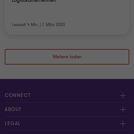
Logistikunternehmen
Lesezeit 4 Min.
|
7. März 2023
Weitere laden
CONNECT
Kontakt
ABOUT
Experten
Über uns
LEGAL
Standorte