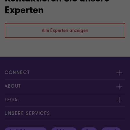
Experten
Alle Experten anzeigen
CONNECT
Kontakt
ABOUT
Experten
Über uns
LEGAL
Standorte
Karriere
Impressum
UNSERE SERVICES
Global reach
Newsroom
Datenschutz