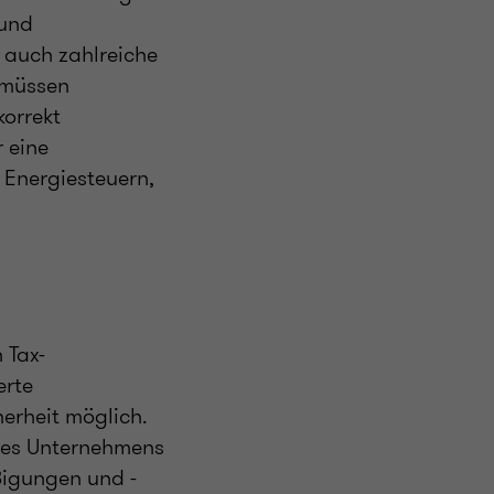
 und
 auch zahlreiche
, müssen
korrekt
 eine
 Energiesteuern,
 Tax-
erte
erheit möglich.
des Unternehmens
ßigungen und -