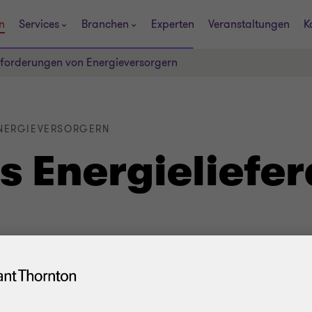
n
Services
Branchen
Experten
Veranstaltungen
K
sforderungen von Energieversorgern
NERGIEVERSORGERN
 Energieliefera