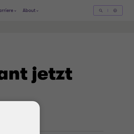
arriere
About
nt jetzt