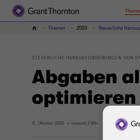
Theme
Themen
2023
Steuerliche Herau
HOME
STEUERLICHE HERAUSFORDERUNGEN VON E
Abgaben als
optimieren
11. Oktober 2023
Lesezeit 2 Min.