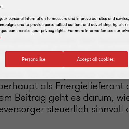
!
 für Energieversorger wird ei
our personal information to measure and improve our sites and service, 
erausforderung: Sie stehen z
mpaigns and to provide personalised content and advertising. By clicki
, you can exercise your privacy rights. For more information see our priv
nflation, zwischen den Auswi
y
nekriegs und der Gewährleist
gssicherheit. Hinzukommen d
Personalise
Accept all cookies
Thema Tax Compliance und die
rhaupt als Energielieferant qu
esem Beitrag geht es darum, wie
eversorger steuerlich sinnvoll 