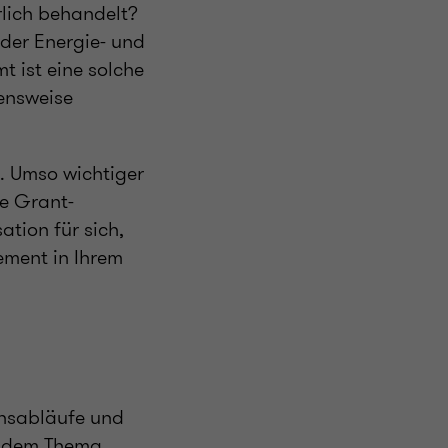
lich behandelt?
der Energie- und
t ist eine solche
ensweise
. Umso wichtiger
re Grant-
tion für sich,
ement in Ihrem
ensabläufe und
t dem Thema