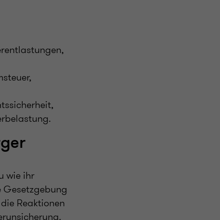
erentlastungen,
msteuer,
ssicherheit,
erbelastung.
rger
u wie ihr
ie Gesetzgebung
 die Reaktionen
erunsicherung.